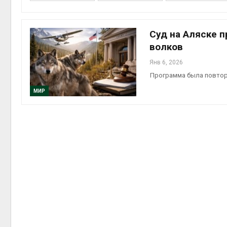
Авг 6, 2
Суд на Аляске 
волков
Янв 6, 2026
Программа была повтор
МИР
престу
Авг 6, 2
ближа
Авг 6, 2