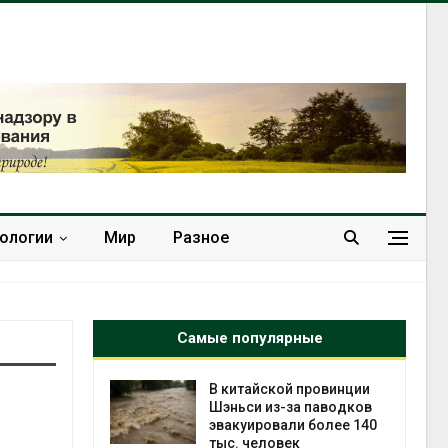
нологии
Мир
Разное
Самые популярные
ущие
В китайской провинции
ие НКО
Шэньси из-за паводков
огам 2025
эвакуировали более 140
тыс. человек