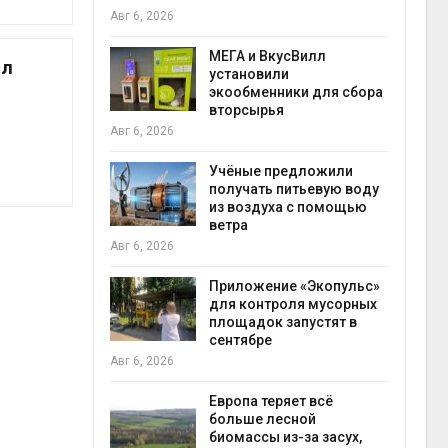
Авг 6, 2026
Авг 6
а и пожары:
МЕГА и ВкусВилл
ел
ько
установили
лкнулись с
экообменники для сбора
ыми
вторсырья
Авг 6, 2026
Учёные предложили
анели над
получать питьевую воду
зволяют
из воздуха с помощью
но
ветра
прес
 энергию и
Авг 6, 2026
Авг 6
Приложение «Экопульс»
для контроля мусорных
да с крыш
площадок запустят в
ь городам
сентябре
жару
бли
Авг 6, 2026
Авг 6
Европа теряет всё
больше лесной
ускорить
биомассы из-за засух,