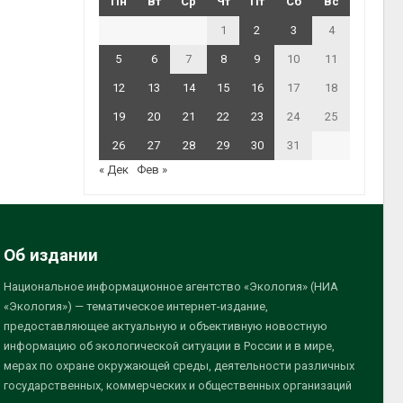
Пн
Вт
Ср
Чт
Пт
Сб
Вс
1
2
3
4
5
6
7
8
9
10
11
12
13
14
15
16
17
18
19
20
21
22
23
24
25
26
27
28
29
30
31
« Дек
Фев »
Об издании
Национальное информационное агентство «Экология» (НИА
«Экология») — тематическое интернет-издание,
предоставляющее актуальную и объективную новостную
информацию об экологической ситуации в России и в мире,
мерах по охране окружающей среды, деятельности различных
государственных, коммерческих и общественных организаций