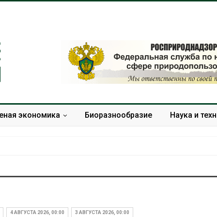
еная экономика
Биоразнообразие
Наука и тех
Учёные научили салат
Названы вед
производить «животный»
экологическ
белок для растительного
России по ит
4 АВГУСТА 2026, 00:00
3 АВГУСТА 2026, 00:00
мяса
года