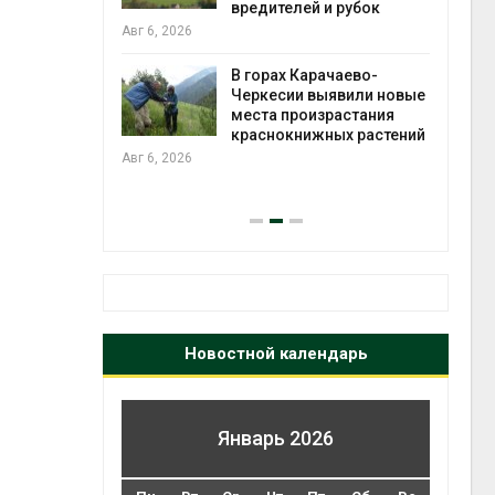
во мусорных
вредителей и рубок
борку
Авг 6, 2026
Авг 6
В горах Карачаево-
Черкесии выявили новые
нал вновь
места произрастания
 загрузку
краснокнижных растений
дефицита
Авг 6, 2026
ы
на с
Авг 6
Новостной календарь
Январь 2026