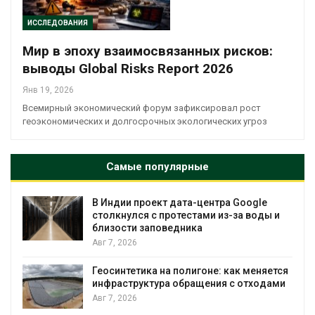
ИССЛЕДОВАНИЯ
Мир в эпоху взаимосвязанных рисков:
выводы Global Risks Report 2026
Янв 19, 2026
Всемирный экономический форум зафиксировал рост
геоэкономических и долгосрочных экологических угроз
Самые популярные
ogle
Дождевая вода с крыш может помо
воды и
городам переживать жару
Авг 7, 2026
Минприроды потребовало ускорить
меняется
строительство мусорных объектов и
тходами
уборку контейнерных площадок
Авг 7, 2026