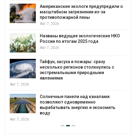
едили о
Панамский канал вновь ограничивает
загрузку судов из-за дефицита пресн
воды
Авг 6, 2026
е НКО
В китайской провинции Шэньси из-за
паводков эвакуировали более 140 ты
человек
Авг 6, 2026
МЕГА и ВкусВилл установили
ь с
экообменники для сбора вторсырья
Авг 6, 2026
Учёные предложили получать питье
и
воду из воздуха с помощью ветра
Авг 6, 2026
мить