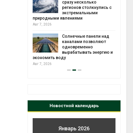
й миграцией
сразу несколько
регионов столкнулись с
Авг 6
экстремальными
природными явлениями
т сбор
Авг 7, 2026
приютов
города
Солнечные панели над
каналами позволяют
Авг 6
одновременно
вырабатывать энергию и
экономить воду
Авг 7, 2026
Новостной календарь
Январь 2026