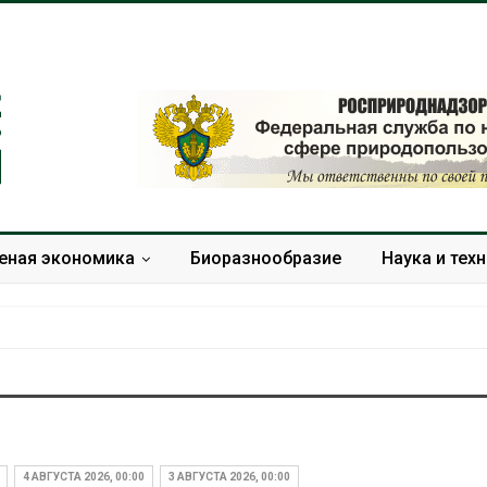
еная экономика
Биоразнообразие
Наука и тех
Дождевая вода с крыш
Южная Корея
может помочь городам
развитие сол
переживать жару
энергетики из
4 АВГУСТА 2026, 00:00
3 АВГУСТА 2026, 00:00
спроса со ст
Авг 7, 2026