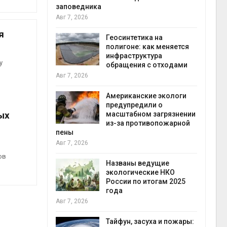
заповедника
Авг 7, 2026
в
я
ща Волги и
Геосинтетика на
те может
полигоне: как меняется
рму почти в
инфраструктура
конт
у
обращения с отходами
Авг 7
Авг 7, 2026
требовал
Американские экологи
ожения в
предупредили о
ых
ды на фоне
масштабном загрязнении
 от пожаров
из-за противопожарной
Авг 6
пены
Авг 7, 2026
х шин
ов
ться без
Названы ведущие
 и почти
экологические НКО
я
России по итогам 2025
Авг 6
года
Авг 7, 2026
северные
ют вес
Тайфун, засуха и пожары: