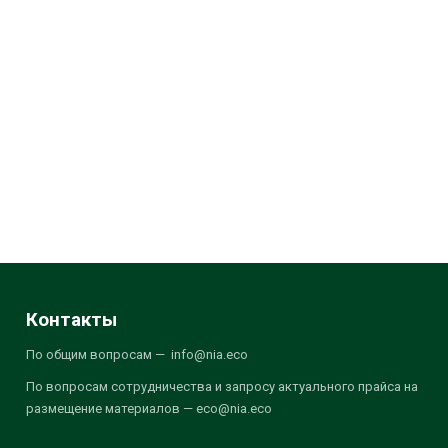
Контакты
По общим вопросам — info@nia.eco
По вопросам сотрудничества и запросу актуального прайса на
размещение материалов — eco@nia.eco