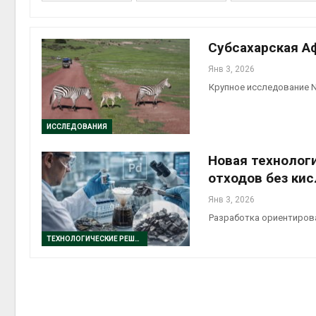
Субсахарская А
Янв 3, 2026
контей
Крупное исследование N
Авг 7, 2
ИССЛЕДОВАНИЯ
Новая технолог
Авг 6, 2
отходов без кис
Янв 3, 2026
Разработка ориентиров
ТЕХНОЛОГИЧЕСКИЕ РЕШЕНИЯ
Авг 6, 2