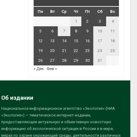
Пн
Вт
Ср
Чт
Пт
Сб
Вс
1
2
3
4
5
6
7
8
9
10
11
12
13
14
15
16
17
18
19
20
21
22
23
24
25
26
27
28
29
30
31
« Дек
Фев »
Об издании
Национальное информационное агентство «Экология» (НИА
«Экология») — тематическое интернет-издание,
предоставляющее актуальную и объективную новостную
информацию об экологической ситуации в России и в мире,
мерах по охране окружающей среды, деятельности различных