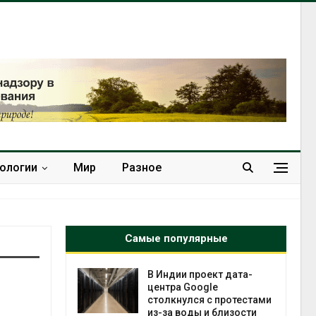
нологии
Мир
Разное
Самые популярные
 ускорит
В Индии проект дата-
нечной
центра Google
-за роста
столкнулся с протестами
ороны ИИ
из-за воды и близости