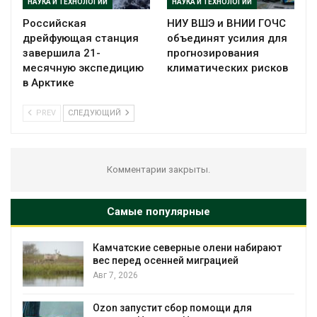
НАУКА И ТЕХНОЛОГИИ
НАУКА И ТЕХНОЛОГИИ
Российская
НИУ ВШЭ и ВНИИ ГОЧС
дрейфующая станция
объединят усилия для
завершила 21-
прогнозирования
месячную экспедицию
климатических рисков
в Арктике
PREV
СЛЕДУЮЩИЙ
Комментарии закрыты.
Самые популярные
лени набирают
Тайфун, засуха и пожары: сраз
ацией
несколько регионов столкнул
экстремальными природным
явлениями
Авг 7, 2026
ощи для