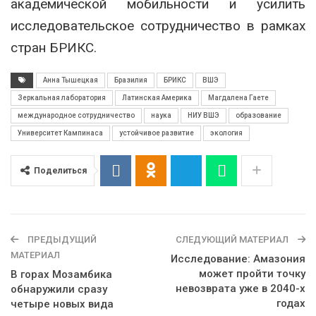
академической мобильности и усилить
исследовательское сотрудничество в рамках
стран БРИКС.
Анна Тышецкая
Бразилия
БРИКС
ВШЭ
Зеркальная лаборатория
Латинская Америка
Магдалена Гаете
международное сотрудничество
наука
НИУ ВШЭ
образование
Университет Кампинаса
устойчивое развитие
экология
Поделиться
ПРЕДЫДУЩИЙ
СЛЕДУЮЩИЙ МАТЕРИАЛ
МАТЕРИАЛ
Исследование: Амазония
может пройти точку
В горах Мозамбика
невозврата уже в 2040-х
обнаружили сразу
годах
четыре новых вида