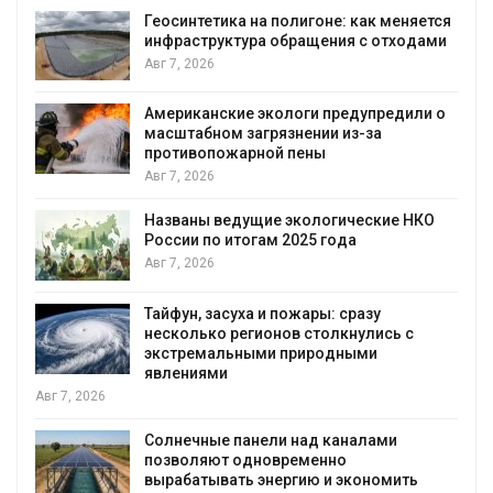
Минприроды потребовало ускорить
яется
строительство мусорных объектов и
дами
уборку контейнерных площадок
Авг 7, 2026
ли о
Панамский канал вновь ограничивает
загрузку судов из-за дефицита пресной
воды
Авг 6, 2026
НКО
В китайской провинции Шэньси из-за
паводков эвакуировали более 140 тыс.
человек
Авг 6, 2026
МЕГА и ВкусВилл установили
экообменники для сбора вторсырья
Авг 6, 2026
Учёные предложили получать питьевую
воду из воздуха с помощью ветра
Авг 6, 2026
ь