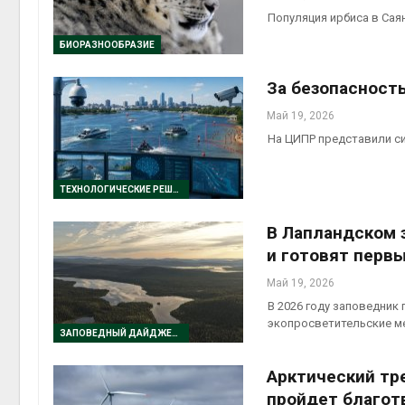
Популяция ирбиса в Са
Авг 6, 2
БИОРАЗНООБРАЗИЕ
За безопасност
Май 19, 2026
На ЦИПР представили си
ТЕХНОЛОГИЧЕСКИЕ РЕШЕНИЯ
В Лапландском 
и готовят перв
Май 19, 2026
В 2026 году заповедник
экопросветительские м
ЗАПОВЕДНЫЙ ДАЙДЖЕСТ
Арктический тр
пройдет благот