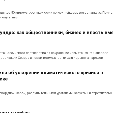
ции до 50 километров, экскурсии по крупнейшему ветропарку за Поля
 инициативы
ундре: как общественники, бизнес и власть вм
та Российского партнёрства за сохранение климата Ольга Санарова — 
ифровизации Севера и новых возможностях для коренных народов
ла об ускорении климатического кризиса в
ике
рекордной жарой, разрушительными ураганами, засухами и стремитель
одит в цифру