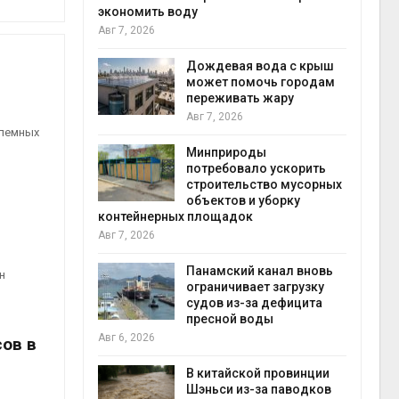
экономить воду
Авг 6
Авг 7, 2026
кт дата-
e
 протестами
Дождевая вода с крыш
 близости
может помочь городам
переживать жару
Авг 7, 2026
Авг 6
блемных
 на
Минприроды
к меняется
потребовало ускорить
ура
строительство мусорных
 отходами
объектов и уборку
контейнерных площадок
Авг 6
Авг 7, 2026
е экологи
и о
Панамский канал вновь
н
загрязнении
ограничивает загрузку
вопожарной
судов из-за дефицита
пресной воды
Авг 6
Авг 6, 2026
ов в
ущие
В китайской провинции
ие НКО
Шэньси из-за паводков