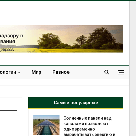
нологии
Мир
Разное
Самые популярные
т сбор
Солнечные панели над
приютов
каналами позволяют
города
одновременно
вырабатывать энергию и