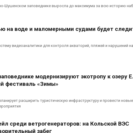
мяса
России по ит
яно-Шушенском заповеднике выросла до максимума за всю историю на
года
026
Авг 7, 2026
Засуха в Индонезии
увеличила производство
Тайфун, засух
ью на воде и маломерными судами будет следи
соли почти в 20 раз
сразу нескол
регионов сто
Авг 6, 2026
экстремальн
стему видеоаналитики для контроля акваторий, пляжей и нарушений н
природными явлениями
Авг 7, 2026
заповеднике модернизируют экотропу к озеру 
ый фестиваль «Зимы»
 планирует расширить туристическую инфраструктуру и провести новые
ероприятия
ейл среди ветрогенераторов: на Кольской ВЭС
ворительный забег