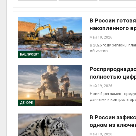
Авг 6, 2
В России готов
накопленного в
Май 19, 2026
Авг 6, 2
В 2026 году регионы пл
объектов
НАЦПРОЕКТ
Росприроднадзо
Авг 6, 2
полностью циф
Май 19, 2026
Новый регламент преду
данными и контроль вр
ДЕ-ЮРЕ
Авг 6, 2
В России зафик
одном из ключе
Май 19, 2026