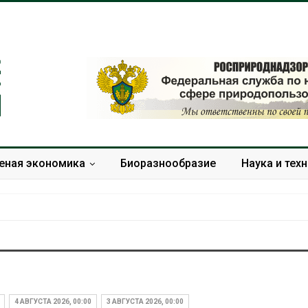
еная экономика
Биоразнообразие
Наука и тех
Учёные предложили
Ozon запусти
получать питьевую воду
помощи для 
из воздуха с помощью
Нижнего Нов
4 АВГУСТА 2026, 00:00
3 АВГУСТА 2026, 00:00
ветра
Авг 7, 2026