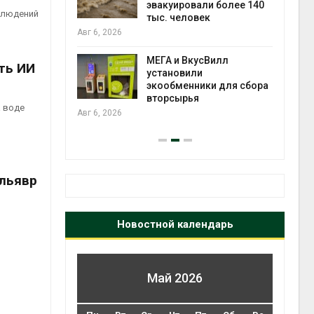
огам 2025
эвакуировали более 140
блюдений
тыс. человек
Авг 6
Авг 6, 2026
а и пожары:
МЕГА и ВкусВилл
ть ИИ
ько
установили
лкнулись с
экообменники для сбора
ыми
вторсырья
а воде
Авг 6, 2026
Ельявр
Новостной календарь
Май 2026