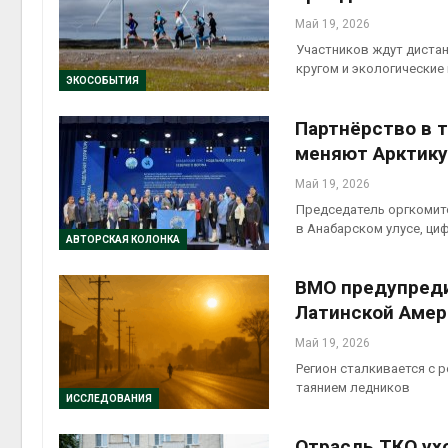
Май 19, 2026
Участников ждут дистан
кругом и экологические
ЭКОСОБЫТИЯ
Партнёрство в т
меняют Арктику
Май 19, 2026
Председатель оргкомите
в Анабарском улусе, ц
АВТОРСКАЯ КОЛОНКА
ВМО предупреди
Латинской Амер
Май 19, 2026
Регион сталкивается с 
таянием ледников
ИССЛЕДОВАНИЯ
Отрасль ТКО ух