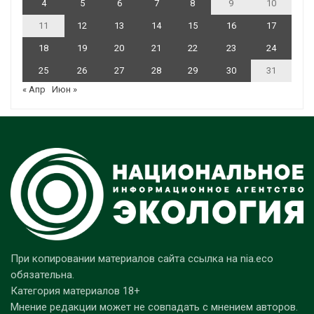
4
5
6
7
8
9
10
11
12
13
14
15
16
17
18
19
20
21
22
23
24
25
26
27
28
29
30
31
« Апр
Июн »
При копировании материалов сайта ссылка на nia.eco
обязательна.
Категория материалов 18+
Мнение редакции может не совпадать с мнением авторов.