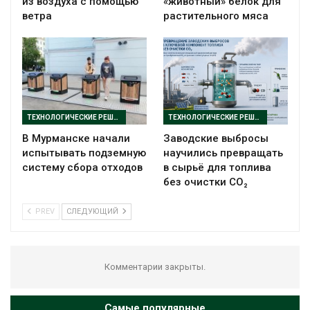
из воздуха с помощью
«животный» белок для
ветра
растительного мяса
ТЕХНОЛОГИЧЕСКИЕ РЕШЕНИЯ
ТЕХНОЛОГИЧЕСКИЕ РЕШЕНИЯ
В Мурманске начали
Заводские выбросы
испытывать подземную
научились превращать
систему сбора отходов
в сырьё для топлива
без очистки CO₂
PREV
СЛЕДУЮЩИЙ
Комментарии закрыты.
Самые популярные