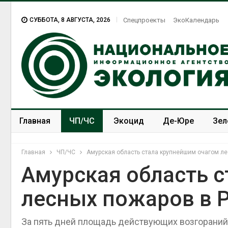
СУББОТА, 8 АВГУСТА, 2026
Спецпроекты
ЭкоКалендарь
Главная
ЧП/ЧС
Экоцид
Де-Юре
Зел
Спецпроекты
ЭкоЗОЖ
Главная
ЧП/ЧС
Амурская область стала крупнейшим очагом л
Амурская область 
лесных пожаров в 
За пять дней площадь действующих возгораний 