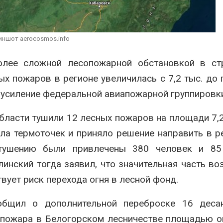
вторсырья
перед осенне
026
Авг 7, 2026
Учёные предложили
Ozon запусти
иншот aerocosmos.info
получать питьевую воду
помощи для 
из воздуха с помощью
Нижнего Нов
ветра
лее сложной лесопожарной обстановкой в стр
Авг 7, 2026
026
 пожаров в регионе увеличилась с 7,2 тыс. до 
е усиление федеральной авиапожарной группировк
области тушили 12 лесных пожаров на площади 7,2 
ла термоточек и приняло решение направить в р
 тушению были привлечены 380 человек и 85
линский
тогда заявил, что значительная часть во
вует риск перехода огня в лесной фонд.
общил о дополнительной переброске 16 десан
 пожара в Белогорском лесничестве площадью о