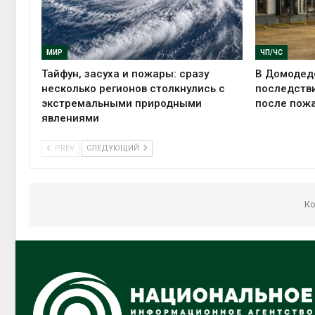
МИР
ЧП/ЧС
Тайфун, засуха и пожары: сразу
В Домодед
несколько регионов столкнулись с
последстви
экстремальными природными
после пожа
явлениями
PREV
СЛЕДУЮЩИЙ
Ко