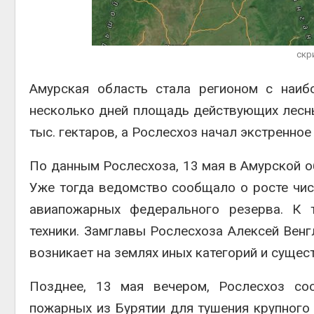
Авг 6, 2
скр
Амурская область
стала регионом с наибо
Авг 6, 2
несколько дней площадь действующих лесных
тыс. гектаров, а Рослесхоз начал экстренно
По данным
Рослесхоза
, 13 мая в Амурской 
Уже тогда ведомство сообщало о росте чис
авиапожарных федерального резерва. К
техники. Замглавы Рослесхоза
Алексей Венг
возникает на землях иных категорий и сущест
Позднее, 13 мая вечером, Рослесхоз со
пожарных из Бурятии для тушения крупного