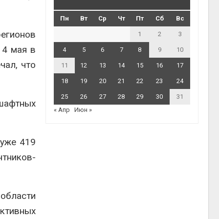
Пн
Вт
Ср
Чт
Пт
Сб
Вс
регионов
1
2
3
14 мая в
4
5
6
7
8
9
10
чал, что
11
12
13
14
15
16
17
18
19
20
21
22
23
24
25
26
27
28
29
30
31
шафтных
« Апр
Июн »
 уже 419
нтников-
 области
активных