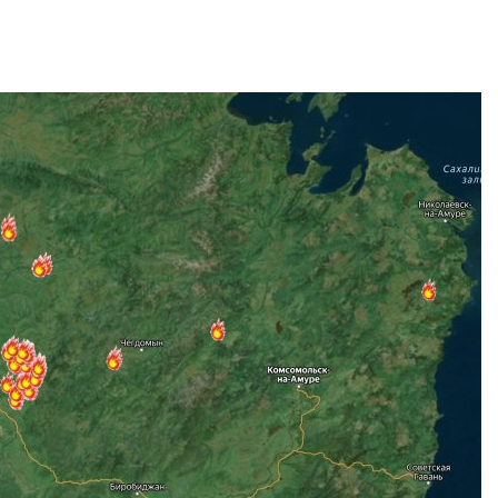
Авг 7, 2026
Минприроды
потребовало ускорить
Приток воды 
строительство мусорных
водохранили
объектов и уборку
Камы в авгус
нерных площадок
превысить но
полтора раза
026
Авг 7, 2026
Панамский канал вновь
ограничивает загрузку
Евросоюз по
судов из-за дефицита
увеличить вл
пресной воды
защиту приро
роста ущерба
026
Авг 7, 2026
В китайской провинции
Шэньси из-за паводков
Дом из стары
эвакуировали более 140
может обходи
тыс. человек
кондиционера
без отоплени
026
Авг 7, 2026
МЕГА и ВкусВилл
установили
Камчатские 
экообменники для сбора
олени набира