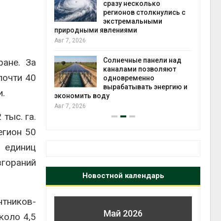
й миграцией
сразу несколько
регионов столкнулись с
Авг 6
экстремальными
природными явлениями
т сбор
Авг 7, 2026
приютов
города
Солнечные панели над
ане. За
каналами позволяют
Авг 6
почти 40
одновременно
вырабатывать энергию и
и.
экономить воду
Авг 7, 2026
тыс. га.
егион 50
 единиц
згораний
Новостной календарь
тников-
Май 2026
коло 4,5