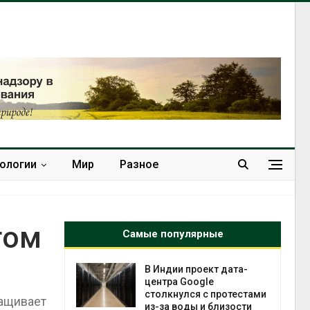
нологии
Мир
Разное
гом
Самые популярные
 ускорит
В Индии проект дата-
нечной
центра Google
-за роста
столкнулся с протестами
ращивает
ороны ИИ
из-за воды и близости