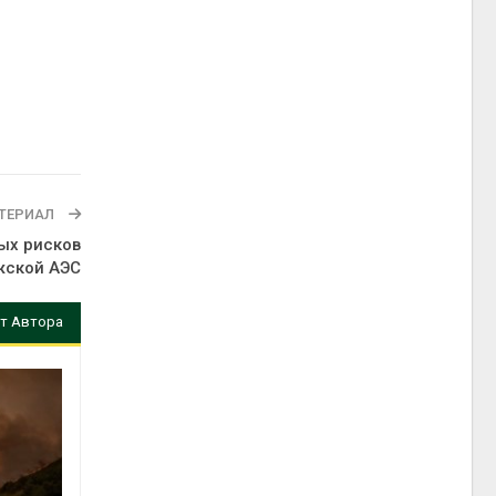
ТЕРИАЛ
ых рисков
жской АЭС
т Автора