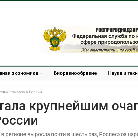
еная экономика
Биоразнообразие
Наука и тех
есных пожаров в России
стала крупнейшим оча
России
Дождевая вода с крыш
Южная Корея
может помочь городам
развитие сол
переживать жару
энергетики из
в регионе выросла почти в шесть раз, Рослесхоз на
спроса со ст
Авг 7, 2026