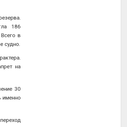
езерва.
гла 186
 Всего в
е судно.
рактера.
прет на
шение 30
ь именно
 переход