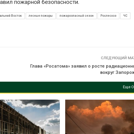
авил пожарной безопасности.
альний Восток
лесные пожары
пожароопасный сезон
Рослесхоз
ЧС
СЛЕДУЮЩИЙ МА
Глава «Росатома» заявил о росте радиационн
вокруг Запоро
Еще О