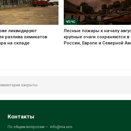
ЧП/ЧС
ове ликвидируют
Лесные пожары к началу авгус
я разлива химикатов
крупные очаги сохраняются в
ра на складе
России, Европе и Северной А
мментарии закрыты.
Контакты
По общим вопросам — info@nia.eco