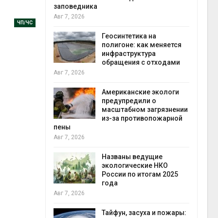
заповедника
Авг 7, 2026
ЧП/ЧС
в
ща Волги и
Геосинтетика на
те может
полигоне: как меняется
рму почти в
инфраструктура
конт
обращения с отходами
Авг 7
Авг 7, 2026
требовал
Американские экологи
ожения в
предупредили о
ды на фоне
масштабном загрязнении
 от пожаров
из-за противопожарной
Авг 6
пены
Авг 7, 2026
х шин
ться без
Названы ведущие
 и почти
экологические НКО
я
России по итогам 2025
Авг 6
года
Авг 7, 2026
северные
ют вес
Тайфун, засуха и пожары: