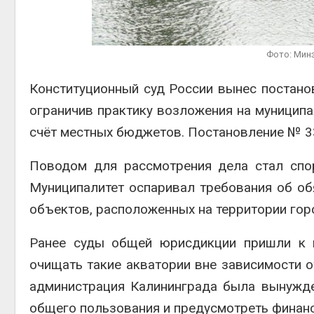
из воздуха с помощью
ветра
Авг 6, 2026
Фото: Мин
Приложение «Экопульс»
для контроля мусорных
площадок запустят в
Конституционный суд России вынес постано
сентябре
ограничив практику возложения на муницип
Авг 6, 2026
счёт местных бюджетов. Постановление № 33
Поводом для рассмотрения дела стал спо
Муниципалитет оспаривал требования об об
объектов, расположенных на территории гор
Ранее суды общей юрисдикции пришли к в
очищать такие акватории вне зависимости 
администрация Калининграда была вынужде
общего пользования и предусмотреть финанс