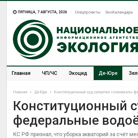
ПЯТНИЦА, 7 АВГУСТА, 2026
Спецпроекты
ЭкоКалендарь
Главная
ЧП/ЧС
Экоцид
Де-Юре
Зел
Спецпроекты
ЭкоЗОЖ
Главная
Де-Юре
Конституционный суд запретил «спихивать» 
Конституционный с
федеральные водо
Минприроды
потребовало ускорить
строительство мусорных
КС РФ признал, что уборка акваторий за счёт 
объектов и уборку