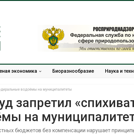
еная экономика
Биоразнообразие
Наука и тех
федеральные водоёмы на муниципалитеты
уд запретил «спихива
ёмы на муниципалите
Приток воды в
Ге
водохранилища Волги и
по
Камы в августе может
ин
местных бюджетов без компенсации нарушает принцип
превысить норму почти в
об