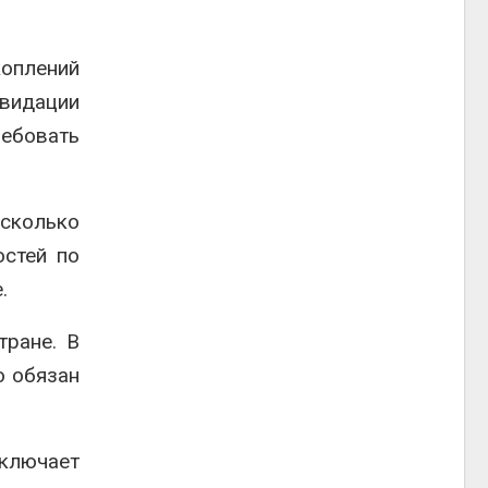
коплений
видации
ребовать
асколько
остей по
.
тране. В
о обязан
сключает