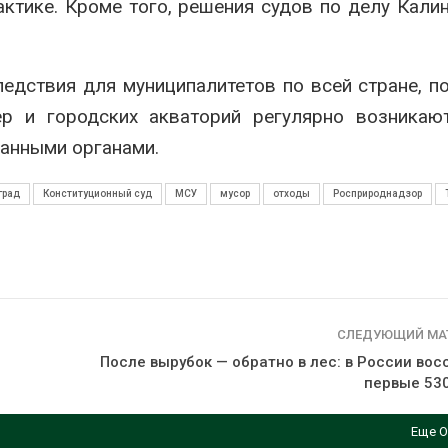
ктике. Кроме того, решения судов по делу Кали
едствия для муниципалитетов по всей стране, п
ёр и городских акваторий регулярно возникаю
ранными органами.
град
Конституционный суд
МСУ
мусор
отходы
Росприроднадзор
СЛЕДУЮЩИЙ МА
После вырубок — обратно в лес: в России во
первые 530
Еще О