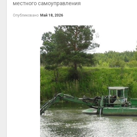
местного самоуправления
контейнерных площадок
Авг 7, 2026
Опубликовано
Май 18, 2026
Панамский канал вновь
ограничивает загрузку
судов из-за дефицита
пресной воды
Авг 6, 2026
В китайской провинции
Шэньси из-за паводков
эвакуировали более 140
тыс. человек
Авг 6, 2026
МЕГА и ВкусВилл
установили
экообменники для сбора
вторсырья
Авг 6, 2026
Учёные предложили
получать питьевую воду