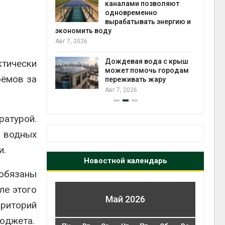
аналами позволяют
из воздуха с помощью
дновременно
ветра
рабатывать энергию и
Авг 6, 2026
Приложение «Экопуль
для контроля мусорны
ождевая вода с крыш
площадок запустят в
ктически
ожет помочь городам
сентябре
оёмов за
ереживать жару
Авг 6, 2026
г 7, 2026
ратурой.
й водных
и.
Новостной календарь
обязаны
ле этого
Май 2026
рриторий
бюджета.