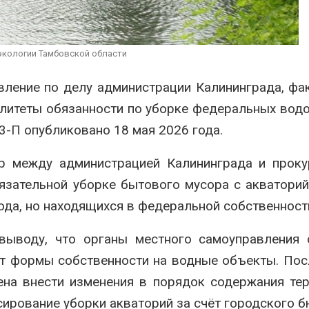
к
Авг 7, 2026
о
вы
В Индии проект дата-
экономить воду
центра Google
экологии Тамбовской области
Авг 7, 2026
столкнулся с протестами
из-за воды и близости
заповедника
Д
вление по делу администрации Калининграда, фа
м
Авг 7, 2026
алитеты обязанности по уборке федеральных вод
п
Ав
-П опубликовано 18 мая 2026 года.
р между администрацией Калининграда и проку
язательной уборке бытового мусора с акватори
ода, но находящихся в федеральной собственност
ыводу, что органы местного самоуправления 
от формы собственности на водные объекты. Пос
на внести изменения в порядок содержания те
ирование уборки акваторий за счёт городского 