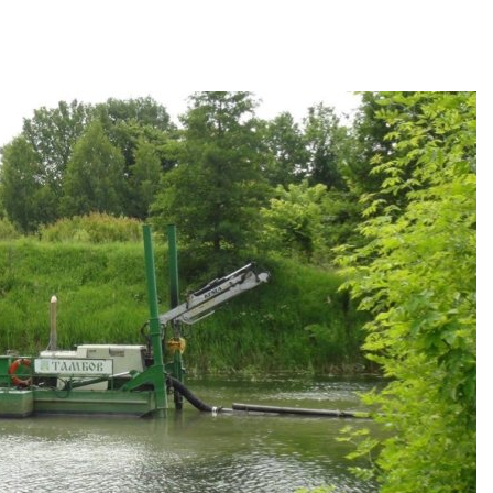
полтора раза
Авг 7, 2026
Авг 7, 2026
Ам
Евросоюз потребовал
пр
увеличить вложения в
ма
защиту природы на фоне
из
роста ущерба от пожаров
пены
Авг 7, 2026
Авг 7, 2026
Дом из старых шин
Н
может обходиться без
эк
кондиционера и почти
Ро
без отопления
г
Авг 7, 2026
Авг 7, 2026
Камчатские северные
Та
олени набирают вес
ср
перед осенней миграцией
ре
э
Авг 7, 2026
природными яв
Авг 7, 2026
Ozon запустит сбор
помощи для приютов
Нижнего Новгорода
Со