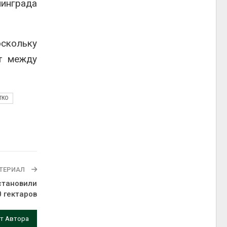
нинграда
оскольку
т между
ТКО
ТЕРИАЛ
сстановили
 гектаров
т Автора