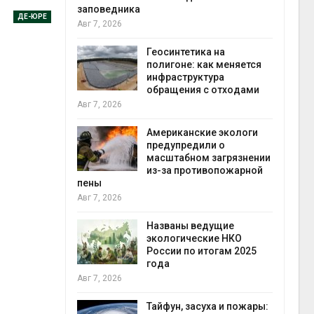
заповедника
ДЕ-ЮРЕ
Авг 7, 2026
в
ща Волги и
Геосинтетика на
те может
полигоне: как меняется
рму почти в
инфраструктура
конт
обращения с отходами
Авг 7
Авг 7, 2026
требовал
Американские экологи
ожения в
предупредили о
ды на фоне
масштабном загрязнении
 от пожаров
из-за противопожарной
Авг 6
пены
Авг 7, 2026
х шин
ться без
Названы ведущие
 и почти
экологические НКО
я
России по итогам 2025
Авг 6
года
Авг 7, 2026
северные
ют вес
Тайфун, засуха и пожары: