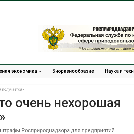
еная экономика
Биоразнообразие
Наука и тех
я получается»
то очень нехорошая
»
Дождевая вода с крыш
Южная Корея
может помочь городам
развитие сол
переживать жару
энергетики из
 штрафы Росприроднадзора для предприятий
спроса со ст
Авг 7, 2026