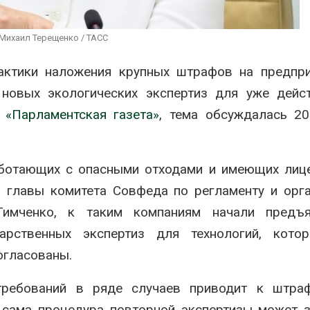
вторсырья
перед осенне
026
Авг 7, 2026
Михаил Терещенко / ТАСС
Учёные предложили
Ozon запусти
получать питьевую воду
помощи для 
актики наложения крупных штрафов на предпри
из воздуха с помощью
Нижнего Нов
ветра
Авг 7, 2026
 новых экологических экспертиз для уже дейс
026
т
«Парламентская газета»
, тема обсуждалась 2
аботающих с опасными отходами и имеющих лиц
 главы комитета Совфеда по регламенту и орг
Тимченко
, к таким компаниям начали предъя
арственных экспертиз для технологий, кото
огласованы.
 требований в ряде случаев приводит к штра
к сама процедура повторной экспертизы может 