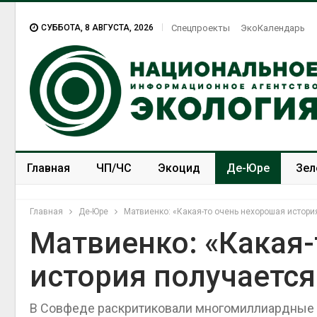
СУББОТА, 8 АВГУСТА, 2026
Спецпроекты
ЭкоКалендарь
Главная
ЧП/ЧС
Экоцид
Де-Юре
Зел
Спецпроекты
ЭкоЗОЖ
Главная
Де-Юре
Матвиенко: «Какая-то очень нехорошая истори
Матвиенко: «Какая-
история получается
В Совфеде раскритиковали многомиллиардные