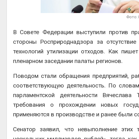
Авг 6, 2
Фото: 
В
Совете Федерации
выступили против пр
стороны
Росприроднадзора
за отсутствие
Авг 6, 2
технологий утилизации отходов. Как пише
пленарном заседании палаты регионов.
Поводом стали обращения предприятий, р
соответствующую деятельность. По словам
парламентской деятельности
Вячеслава 
требования о прохождении новых госуд
применяются в производстве и ранее были с
Сенатор заявил, что невыполнение этих
нескольких миллиардов рублей», тогда ка