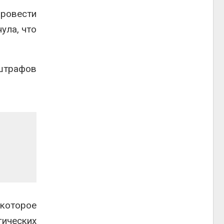
ровести
ула, что
 штрафов
 которое
ических