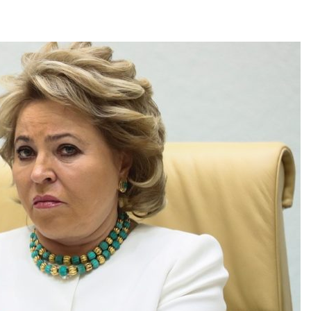
Авг 7, 2026
Минприроды
потребовало ускорить
Приток воды 
строительство мусорных
водохранили
объектов и уборку
Камы в авгус
нерных площадок
превысить но
полтора раза
026
Авг 7, 2026
Панамский канал вновь
ограничивает загрузку
Евросоюз по
судов из-за дефицита
увеличить вл
пресной воды
защиту приро
роста ущерба
026
Авг 7, 2026
В китайской провинции
Шэньси из-за паводков
Дом из стары
эвакуировали более 140
может обходи
тыс. человек
кондиционера
без отоплени
026
Авг 7, 2026
МЕГА и ВкусВилл
установили
Камчатские 
экообменники для сбора
олени набира