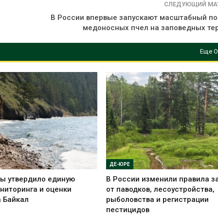
СЛЕДУЮЩИЙ МА
В России впервые запускают масштабный по
медоносных пчел на заповедных те
Еще О
ДЕ-ЮРЕ
ы утвердило единую
В России изменили правила 
ниторинга и оценки
от паводков, лесоустройства,
а Байкал
рыболовства и регистрации
пестицидов