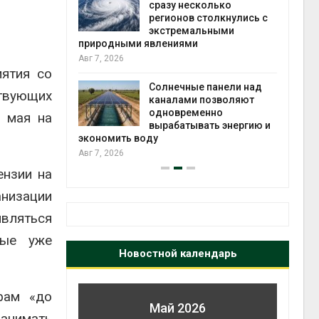
й миграцией
сразу несколько
регионов столкнулись с
Авг 6
экстремальными
природными явлениями
т сбор
Авг 7, 2026
приютов
ятия со
города
Солнечные панели над
твующих
каналами позволяют
Авг 6
одновременно
0 мая на
вырабатывать энергию и
экономить воду
Авг 7, 2026
ензии на
анизации
вляться
рые уже
Новостной календарь
фам «до
Май 2026
занимать