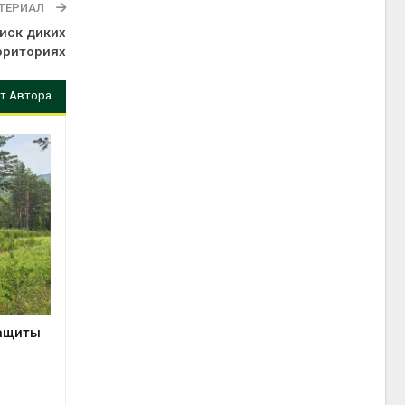
ТЕРИАЛ
иск диких
рриториях
т Автора
защиты