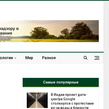
нологии
Мир
Разное
Самые популярные
 ускорит
В Индии проект дата-
нечной
центра Google
-за роста
столкнулся с протестами
ороны ИИ
из-за воды и близости