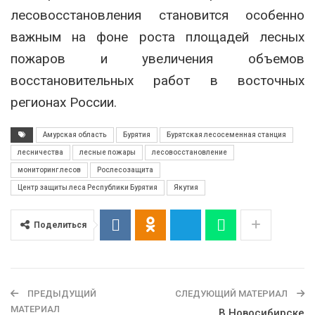
лесовосстановления становится особенно
важным на фоне роста площадей лесных
пожаров и увеличения объемов
восстановительных работ в восточных
регионах России.
Амурская область
Бурятия
Бурятская лесосеменная станция
лесничества
лесные пожары
лесовосстановление
мониторинг лесов
Рослесозащита
Центр защиты леса Республики Бурятия
Якутия
Поделиться
ПРЕДЫДУЩИЙ
СЛЕДУЮЩИЙ МАТЕРИАЛ
МАТЕРИАЛ
В Новосибирске