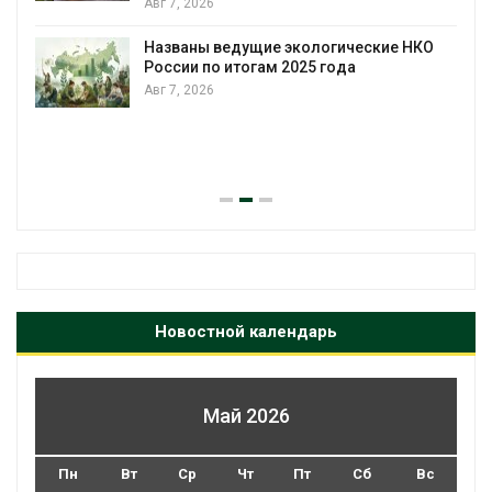
, 2026
Панамский
загрузку 
воды
ваны ведущие экологические НКО
ии по итогам 2025 года
Авг 6, 2026
, 2026
В китайск
паводков 
человек
Авг 6, 2026
Новостной календарь
Май 2026
Пн
Вт
Ср
Чт
Пт
Сб
Вс