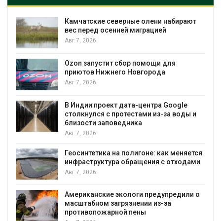
чатские северные олени набирают
Тайфун, з
перед осенней миграцией
несколько
экстрема
, 2026
явлениям
Авг 7, 2026
n запустит сбор помощи для
ютов Нижнего Новгорода
Солнечны
, 2026
позволяю
вырабатыв
воду
дии проект дата-центра Google
кнулся с протестами из-за воды и
Авг 7, 2026
зости заповедника
, 2026
Дождевая
городам 
интетика на полигоне: как меняется
Авг 7, 2026
раструктура обращения с отходами
, 2026
Минприро
строитель
уборку к
риканские экологи предупредили о
табном загрязнении из-за
Авг 7, 2026
тивопожарной пены