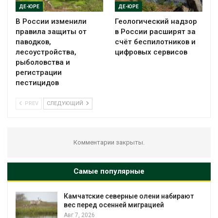
ДЕ-ЮРЕ
ДЕ-ЮРЕ
В России изменили
Геологический надзор
правила защиты от
в России расширят за
паводков,
счёт беспилотников и
лесоустройства,
цифровых сервисов
рыболовства и
регистрации
пестицидов
PREV
СЛЕДУЮЩИЙ
Комментарии закрыты.
Самые популярные
Камчатские северные олени набирают
и
вес перед осенней миграцией
Авг 7, 2026