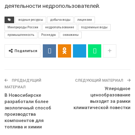
деятельности недропользователей.
водные ресурсы
добыча воды
лицензии
Минприроды России
недропользование
подземные воды
промышленность
Роснедра
скважины
Поделиться
ПРЕДЫДУЩИЙ
СЛЕДУЮЩИЙ МАТЕРИАЛ
МАТЕРИАЛ
Углеродное
ценообразование
В Новосибирске
выходит за рамки
разработали более
климатической повестки
экологичный способ
производства
компонентов для
топлива и химии