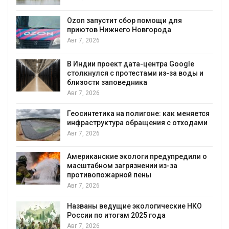
А
Ozon запустит сбор помощи для
к
приютов Нижнего Новгорода
Авг 7, 2026
В Индии проект дата-центра Google
столкнулся с протестами из-за воды и
А
близости заповедника
Авг 7, 2026
Геосинтетика на полигоне: как меняется
инфраструктура обращения с отходами
Авг 7, 2026
Американские экологи предупредили о
масштабном загрязнении из-за
противопожарной пены
Авг 7, 2026
Названы ведущие экологические НКО
России по итогам 2025 года
Авг 7, 2026
я