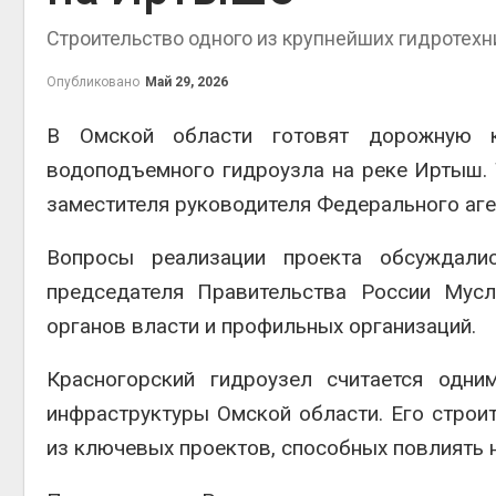
Строительство одного из крупнейших гидротехн
Опубликовано
Май 29, 2026
контей
В Омской области готовят дорожную к
Авг 7, 2
водоподъемного гидроузла на реке Иртыш. 
заместителя руководителя Федерального аге
Вопросы реализации проекта обсуждали
Авг 6, 2
председателя Правительства России Мусл
органов власти и профильных организаций.
Красногорский гидроузел считается одни
Авг 6, 2
инфраструктуры Омской области. Его строи
из ключевых проектов, способных повлиять 