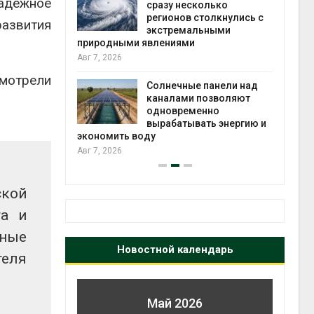
адежное
й миграцией
сразу несколько
регионов столкнулись с
Авг 6
развития
экстремальными
природными явлениями
т сбор
Авг 7, 2026
приютов
города
мотрели
Солнечные панели над
каналами позволяют
Авг 6
одновременно
вырабатывать энергию и
экономить воду
Авг 7, 2026
ской
та и
нные
Новостной календарь
теля
Май 2026