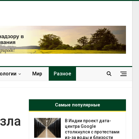
нологии
Мир
Разное
Самые популярные
узла
 ускорит
В Индии проект дата-
нечной
центра Google
-за роста
столкнулся с протестами
ороны ИИ
из-за воды и близости