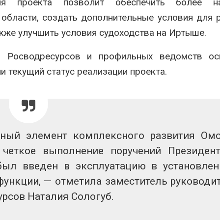
ия проекта позволит обеспечить более н
вторсырья
перед осенне
026
Авг 7, 2026
области, создать дополнительные условия для 
акже улучшить условия судоходства на Иртыше.
Учёные предложили
Ozon запусти
получать питьевую воду
помощи для 
из воздуха с помощью
Нижнего Нов
и Росводресурсов и профильных ведомств ос
ветра
Авг 7, 2026
и текущий статус реализации проекта.
026
жный элемент комплексного развития Ом
четкое выполнение поручений Президен
был введен в эксплуатацию в установле
функции, — отметила заместитель руководи
урсов Наталия Сологуб.