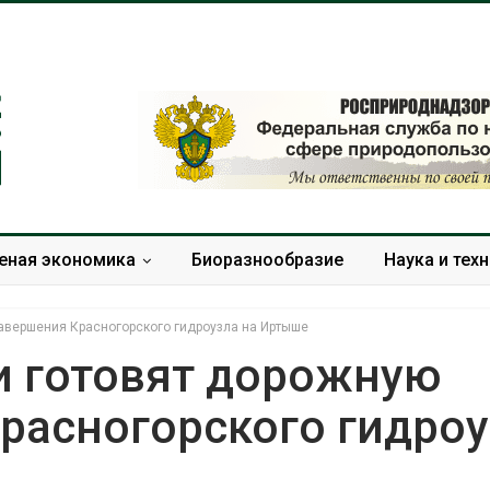
еная экономика
Биоразнообразие
Наука и тех
завершения Красногорского гидроузла на Иртыше
и готовят дорожную
расногорского гидро
Дождевая вода с крыш
Южная Корея
может помочь городам
развитие сол
переживать жару
энергетики из
спроса со ст
Авг 7, 2026