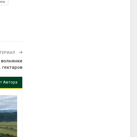
рсы
ТЕРИАЛ
 волнянки
 гектаров
т Автора