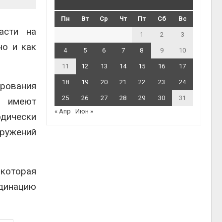
Пн
Вт
Ср
Чт
Пт
Сб
Вс
асти на
1
2
3
но и как
4
5
6
7
8
9
10
11
12
13
14
15
16
17
18
19
20
21
22
23
24
ирования
25
26
27
28
29
30
31
а имеют
« Апр
Июн »
дически
ружений
 которая
рдинацию