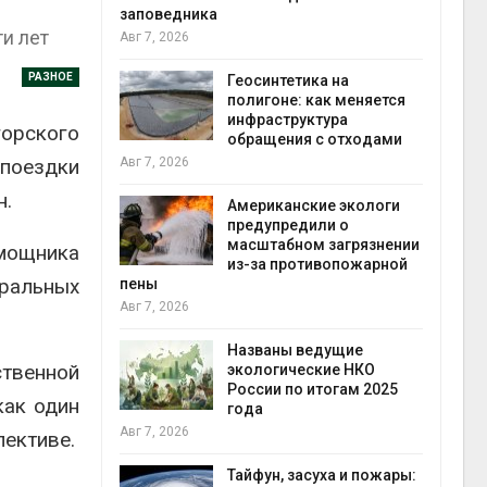
заповедника
и лет
Авг 7, 2026
в
РАЗНОЕ
ща Волги и
Геосинтетика на
те может
полигоне: как меняется
рму почти в
инфраструктура
конт
орского
обращения с отходами
Авг 7
 поездки
Авг 7, 2026
н.
требовал
Американские экологи
ожения в
предупредили о
ды на фоне
масштабном загрязнении
мощника
 от пожаров
из-за противопожарной
Авг 6
ральных
пены
Авг 7, 2026
х шин
ться без
Названы ведущие
твенной
 и почти
экологические НКО
я
России по итогам 2025
Авг 6
как один
года
Авг 7, 2026
пективе.
северные
ют вес
Тайфун, засуха и пожары: