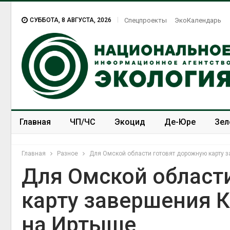
СУББОТА, 8 АВГУСТА, 2026
Спецпроекты
ЭкоКалендарь
Главная
ЧП/ЧС
Экоцид
Де-Юре
Зел
Спецпроекты
ЭкоЗОЖ
Главная
Разное
Для Омской области готовят дорожную карту 
Для Омской област
карту завершения К
на Иртыше