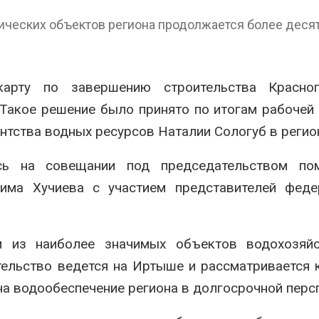
Авг 7, 2026
ических объектов региона продолжается более десят
Минприроды
потребовало ускорить
Приток воды 
строительство мусорных
водохранили
объектов и уборку
Камы в авгус
нерных площадок
превысить но
арту по завершению строительства Красног
полтора раза
026
Такое решение было принято по итогам рабочей
Авг 7, 2026
Панамский канал вновь
нтства водных ресурсов Наталии Сологуб в регио
ограничивает загрузку
Евросоюз по
судов из-за дефицита
увеличить вл
пресной воды
защиту приро
сь на совещании под председательством по
роста ущерба
026
има Хучиева с участием представителей феде
Авг 7, 2026
В китайской провинции
Шэньси из-за паводков
Дом из стары
эвакуировали более 140
может обходи
м из наиболее значимых объектов водохозяйс
тыс. человек
кондиционера
без отоплени
026
тельство ведется на Иртыше и рассматривается 
Авг 7, 2026
на водообеспечение региона в долгосрочной перс
МЕГА и ВкусВилл
установили
Камчатские 
экообменники для сбора
олени набира