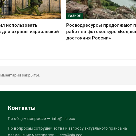
РАЗНОЕ
ил использовать
Росводресурсы продолжают 
 для охраны израильской
работ на фотоконкурс «Водны
достояния России»
мментарии закрыты.
Контакты
По общим вопросам — info@nia.eco
По вопросам сотрудничества и запросу актуального прайса на
размещение материалов — eco@nia.eco