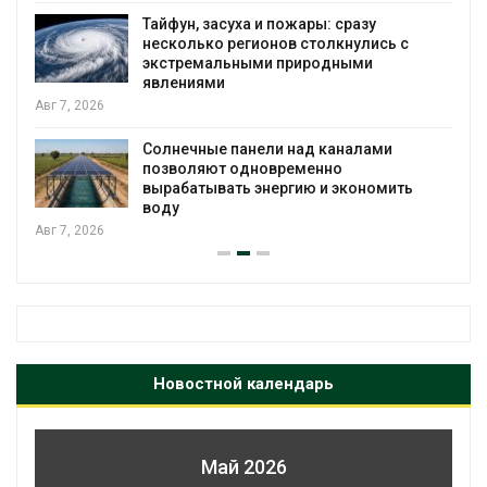
разу
МЕГА и ВкусВилл установили
улись с
экообменники для сбора вторсы
ыми
Авг 6, 2026
Учёные предложили получать п
алами
воду из воздуха с помощью ветр
Авг 6, 2026
кономить
Новостной календарь
Май 2026