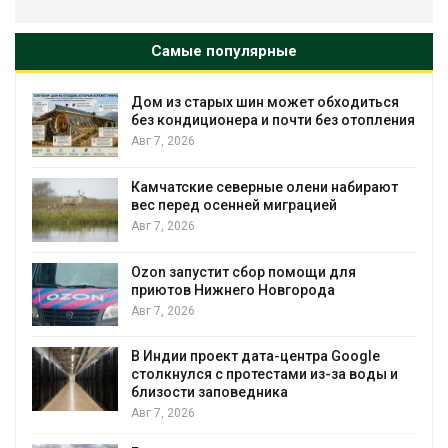
Самые популярные
Дом из старых шин может обходиться
без кондиционера и почти без отопления
Авг 7, 2026
Камчатские северные олени набирают
вес перед осенней миграцией
и
Авг 7, 2026
А
Ozon запустит сбор помощи для
приютов Нижнего Новгорода
к
Авг 7, 2026
В Индии проект дата-центра Google
столкнулся с протестами из-за воды и
А
близости заповедника
Авг 7, 2026