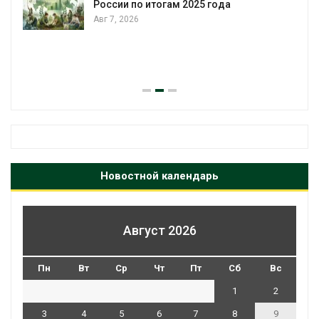
Авг 6, 2026
В китайской провинции Шэньси из-за
паводков эвакуировали более 140 тыс.
человек
Авг 6, 2026
Новостной календарь
Август 2026
Пн
Вт
Ср
Чт
Пт
Сб
Вс
1
2
3
4
5
6
7
8
9