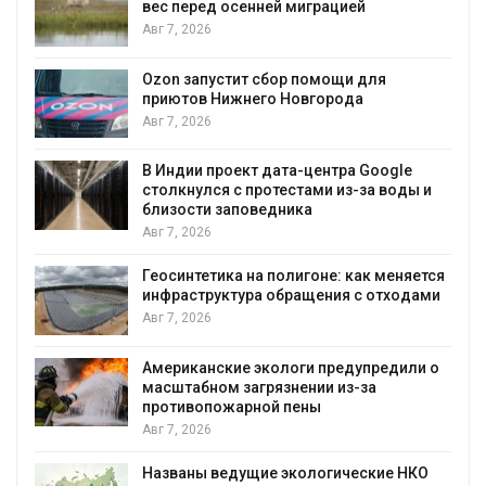
несколько регионов столкнулись с
экстремальными природными
явлениями
Авг 7, 2026
Солнечные панели над каналами
позволяют одновременно
вырабатывать энергию и экономить
воду
e
ды и
Авг 7, 2026
Дождевая вода с крыш может помочь
городам переживать жару
яется
Авг 7, 2026
одами
Минприроды потребовало ускорить
строительство мусорных объектов и
уборку контейнерных площадок
или о
Авг 7, 2026
Панамский канал вновь ограничивает
загрузку судов из-за дефицита пресной
воды
НКО