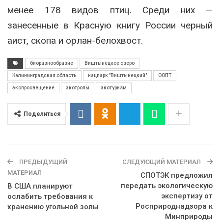
менее 178 видов птиц. Среди них —
занесенные в Красную книгу России черный
аист, скопа и орлан-белохвост.
биоразнообразие
Виштынецкое озеро
Калининградская область
нацпарк "Виштынецкий"
ООПТ
экопросвещение
экотропы
экотуризм
Поделиться
ПРЕДЫДУЩИЙ
СЛЕДУЮЩИЙ МАТЕРИАЛ
МАТЕРИАЛ
СПОТЭК предложил
передать экологическую
В США планируют
экспертизу от
ослабить требования к
Росприроднадзора к
хранению угольной золы
Минприроды