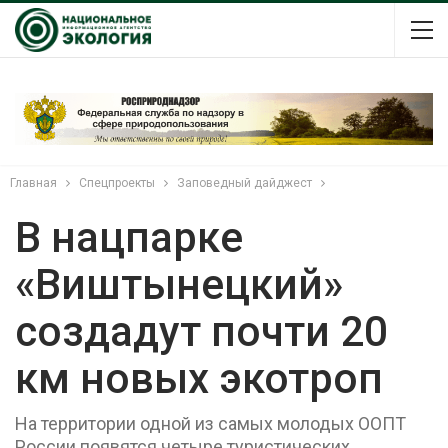
Главная
Спецпроекты
Заповедный дайджест
В нацпарке
«Виштынецкий»
создадут почти 20
км новых экотроп
На территории одной из самых молодых ООПТ
России появятся четыре туристических