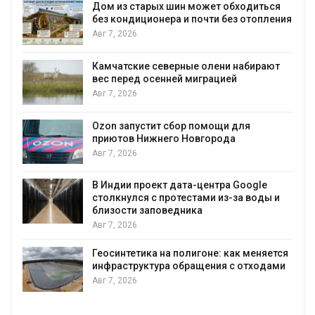
Дом из старых шин может обходиться
без кондиционера и почти без отопления
Авг 7, 2026
Камчатские северные олени набирают
вес перед осенней миграцией
Авг 7, 2026
Авг 
Ozon запустит сбор помощи для
приютов Нижнего Новгорода
Авг 7, 2026
В Индии проект дата-центра Google
столкнулся с протестами из-за воды и
Авг 
близости заповедника
Авг 7, 2026
Геосинтетика на полигоне: как меняется
инфраструктура обращения с отходами
Авг 7, 2026