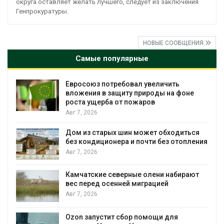
округа оставляет желать лучшего, следует из заключения
Генпрокуратуры.
НОВЫЕ СООБЩЕНИЯ
Самые популярные
Евросоюз потребовал увеличить
вложения в защиту природы на фоне
роста ущерба от пожаров
Авг 7, 2026
Дом из старых шин может обходиться
без кондиционера и почти без отопления
Авг 7, 2026
Камчатские северные олени набирают
и
вес перед осенней миграцией
Авг 7, 2026
А
Ozon запустит сбор помощи для