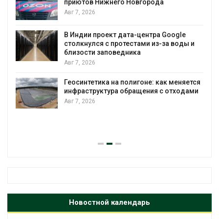
к
приютов Нижнего Новгорода
Авг 7, 2026
В Индии проект дата-центра Google
столкнулся с протестами из-за воды и
А
близости заповедника
Авг 7, 2026
Геосинтетика на полигоне: как меняется
инфраструктура обращения с отходами
Авг 7, 2026
Новостной календарь