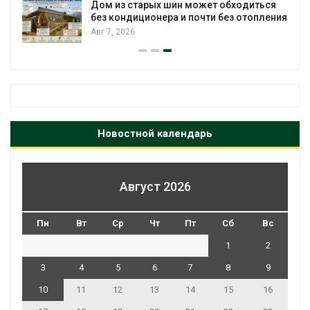
Дом из старых шин может обходиться
без кондиционера и почти без отопления
Авг 7, 2026
Новостной календарь
Август 2026
Пн
Вт
Ср
Чт
Пт
Сб
Вс
1
2
3
4
5
6
7
8
9
10
11
12
13
14
15
16