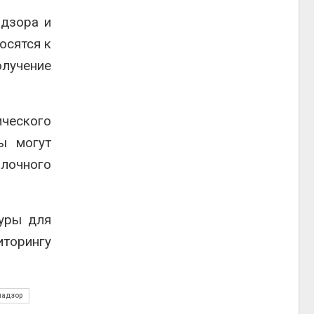
адзора и
осятся к
олучение
ческого
ы могут
алочного
уры для
иторингу
надзор