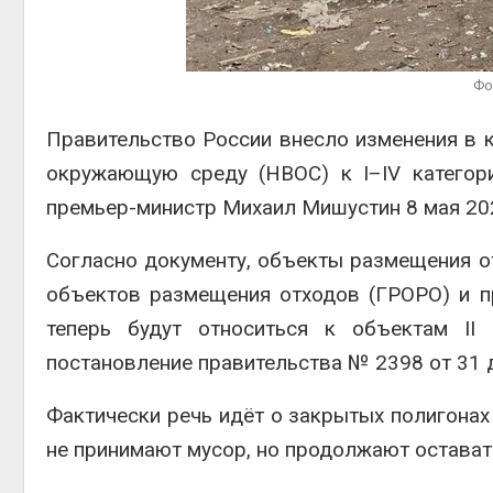
эвакуировали более 140
тыс. человек
Авг 6, 2026
Авг 7, 2
Фо
МЕГА и ВкусВилл
установили
экообменники для сбора
Правительство России внесло изменения в к
вторсырья
окружающую среду (НВОС) к I–IV категор
Авг 6, 2026
премьер-министр Михаил Мишустин 8 мая 202
Согласно документу, объекты размещения о
объектов размещения отходов (ГРОРО) и п
теперь будут относиться к объектам II
постановление правительства № 2398 от 31 
Фактически речь идёт о закрытых полигонах
не принимают мусор, но продолжают остават