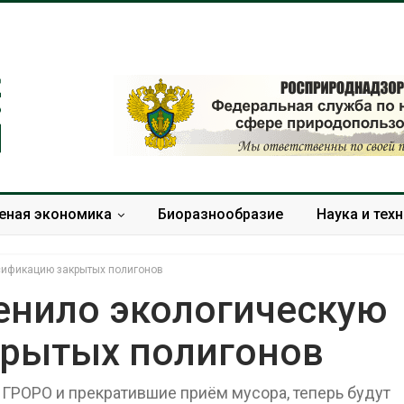
еная экономика
Биоразнообразие
Наука и тех
сификацию закрытых полигонов
енило экологическую
крытых полигонов
Региональный
Ozon запусти
экологический контроль
помощи для 
в России фактически
Нижнего Нов
ГРОРО и прекратившие приём мусора, теперь будут
ушёл от проверок к
Авг 7, 2026