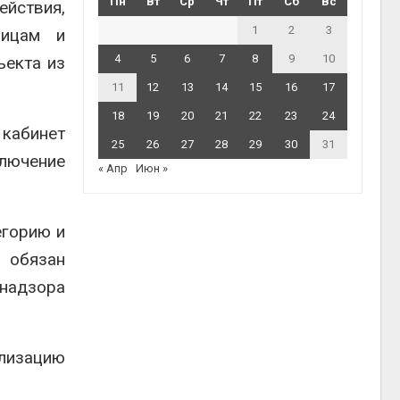
Пн
Вт
Ср
Чт
Пт
Сб
Вс
йствия,
1
2
3
лицам и
4
5
6
7
8
9
10
ъекта из
11
12
13
14
15
16
17
18
19
20
21
22
23
24
 кабинет
25
26
27
28
29
30
31
лючение
« Апр
Июн »
егорию и
р обязан
днадзора
лизацию