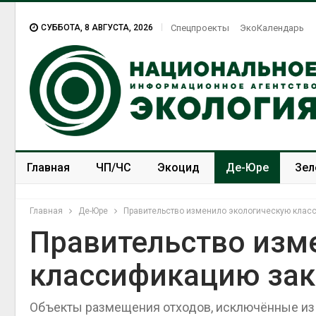
СУББОТА, 8 АВГУСТА, 2026
Спецпроекты
ЭкоКалендарь
Главная
ЧП/ЧС
Экоцид
Де-Юре
Зел
Спецпроекты
ЭкоЗОЖ
Главная
Де-Юре
Правительство изменило экологическую клас
Правительство изм
классификацию за
Солнечные панели над
каналами позволяют
одновременно
Объекты размещения отходов, исключённые из 
вырабатывать энергию и