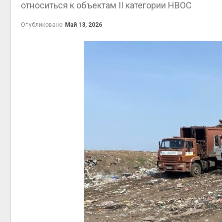
относиться к объектам II категории НВОС
экономить воду
наблю
Авг 7, 2026
Авг 8, 2
Опубликовано
Май 13, 2026
Дождевая вода с крыш
может помочь городам
переживать жару
Авг 7, 2026
Авг 7, 2
Минприроды
потребовало ускорить
строительство мусорных
объектов и уборку
контейнерных площадок
полтор
Авг 7, 2026
Авг 7, 2
Панамский канал вновь
ограничивает загрузку
судов из-за дефицита
пресной воды
Авг 6, 2026
Авг 7, 2
В китайской провинции
Шэньси из-за паводков