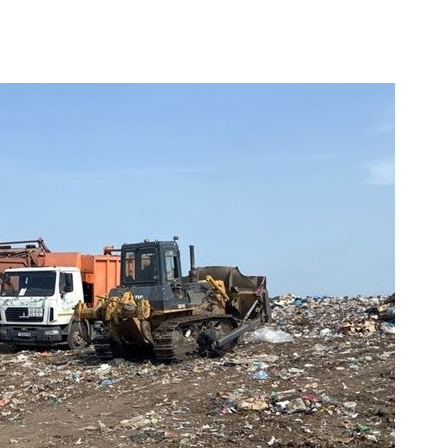
дению
026
В Индии прое
центра Googl
Южная Корея ускорит
столкнулся с
развитие солнечной
из-за воды и
энергетики из-за роста
заповедника
спроса со стороны ИИ
Авг 7, 2026
026
Геосинтетика
Приток воды в
полигоне: ка
водохранилища Волги и
инфраструкт
Камы в августе может
обращения с
превысить норму почти в
Авг 7, 2026
а раза
026
Американски
предупредил
Евросоюз потребовал
масштабном 
увеличить вложения в
из-за проти
защиту природы на фоне
пены
роста ущерба от пожаров
Авг 7, 2026
026
Названы вед
Дом из старых шин
экологическ