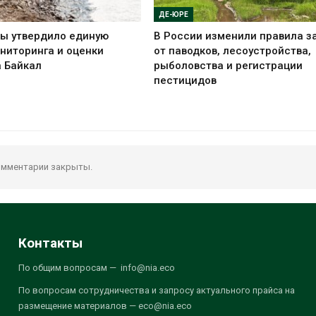
ДЕ-ЮРЕ
ы утвердило единую
В России изменили правила 
ниторинга и оценки
от паводков, лесоустройства,
а Байкал
рыболовства и регистрации
пестицидов
мментарии закрыты.
Контакты
По общим вопросам — info@nia.eco
По вопросам сотрудничества и запросу актуального прайса на
размещение материалов — eco@nia.eco