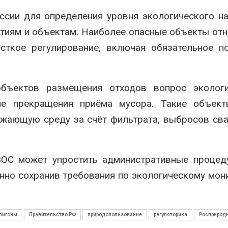
ссии для определения уровня экологического н
тиям и объектам. Наиболее опасные объекты отн
сткое регулирование, включая обязательное п
бъектов размещения отходов вопрос экологи
ле прекращения приёма мусора. Такие объект
ужающую среду за счёт фильтрата, выбросов св
ВОС может упростить административные процед
нно сохранив требования по экологическому мон
лигоны
Правительство РФ
природопользование
регуляторика
Росприрод