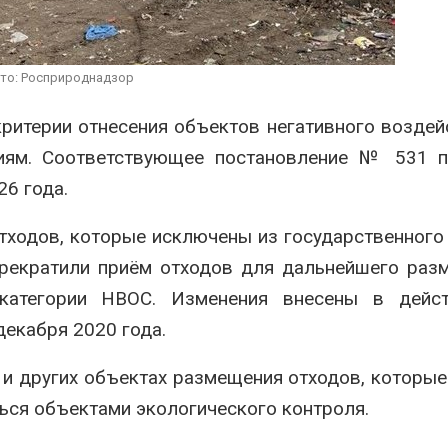
может обходиться без
России по ит
кондиционера и почти
года
без отопления
Авг 7, 2026
026
то: Росприроднадзор
Тайфун, засу
Камчатские северные
сразу нескол
олени набирают вес
регионов сто
ритерии отнесения объектов негативного воздей
перед осенней миграцией
экстремаль
иям. Соответствующее постановление № 531 п
природными явлениями
Авг 7, 2026
Авг 7, 2026
6 года.
тходов, которые исключены из государственного
рекратили приём отходов для дальнейшего раз
 категории НВОС. Изменения внесены в дейс
декабря 2020 года.
 и других объектах размещения отходов, которы
ься объектами экологического контроля.