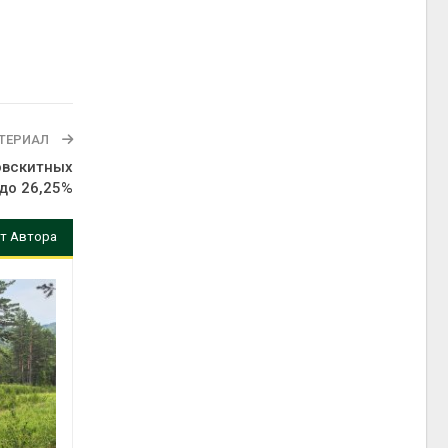
ТЕРИАЛ
овскитных
до 26,25%
т Автора