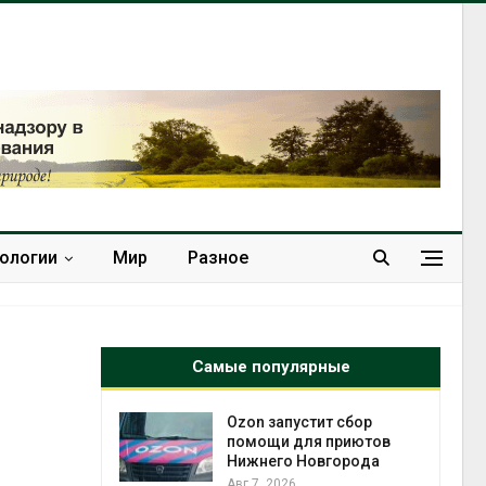
нологии
Мир
Разное
Самые популярные
т сбор
Солнечные панели над
приютов
каналами позволяют
города
одновременно
вырабатывать энергию и