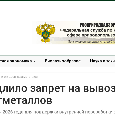
еная экономика
Биоразнообразие
Наука и тех
а и отходов драгметаллов
длило запрет на выво
агметаллов
Солнечные панели над
Региональны
каналами позволяют
экологически
одновременно
в России фак
я 2026 года для поддержки внутренней переработки
вырабатывать энергию и
ушёл от пров