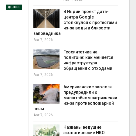
экон
ДЕ-ЮРЕ
Авг 7
В Индии проект дата-
центра Google
 ускорит
столкнулся с протестами
нечной
из-за воды и близости
-за роста
заповедника
ороны ИИ
Авг 7, 2026
Геосинтетика на
в
полигоне: как меняется
ща Волги и
инфраструктура
те может
обращения с отходами
рму почти в
конт
Авг 7, 2026
Авг 7
Американские экологи
предупредили о
требовал
масштабном загрязнении
ожения в
из-за противопожарной
ды на фоне
пены
 от пожаров
Авг 7, 2026
Авг 6
Названы ведущие
х шин
экологические НКО