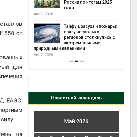
ться без
России по итогам 2025
 и почти
года
я
Авг 7, 2026
Авг 6
металлов
Тайфун, засуха и пожары:
северные
сразу несколько
 №558 от
ют вес
регионов столкнулись с
й миграцией
экстремальными
природными явлениями
Авг 6
Авг 7, 2026
рованных
емый для
спечения
Новостной календарь
ЭД ЕАЭС.
портным
силу.
Май 2026
лены на