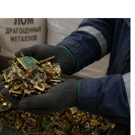
ить воду
наблюдению
026
Авг 8, 2026
Дождевая вода с крыш
Южная Корея
может помочь городам
развитие сол
переживать жару
энергетики из
спроса со ст
Авг 7, 2026
Авг 7, 2026
Минприроды
потребовало ускорить
Приток воды 
строительство мусорных
водохранили
объектов и уборку
Камы в авгус
нерных площадок
превысить но
полтора раза
026
Авг 7, 2026
Панамский канал вновь
ограничивает загрузку
Евросоюз по
судов из-за дефицита
увеличить вл
пресной воды
защиту приро
роста ущерба
026
Авг 7, 2026
В китайской провинции
Шэньси из-за паводков
Дом из стары