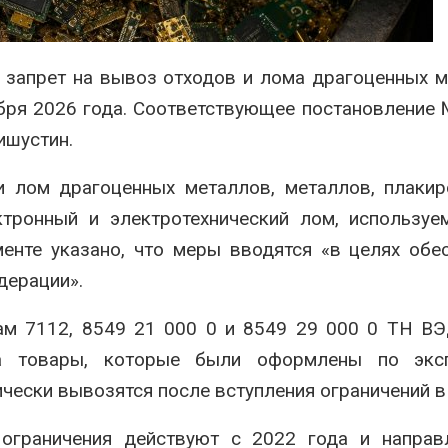
эвакуировали более 140
может обходи
тыс. человек
кондиционера
без отоплени
026
Авг 7, 2026
 запрет на вывоз отходов и лома драгоценных 
МЕГА и ВкусВилл
установили
Камчатские 
ября 2026 года. Соответствующее постановление
экообменники для сбора
олени набира
ишустин
.
вторсырья
перед осенне
026
Авг 7, 2026
и лом драгоценных металлов, металлов, плаки
ктронный и электротехнический лом, использу
енте указано, что меры вводятся «в целях обе
дерации».
дам 7112, 8549 21 000 0 и 8549 29 000 0 ТН В
на товары, которые были оформлены по экс
чески вывозятся после вступления ограничений в 
 ограничения действуют с 2022 года и направ