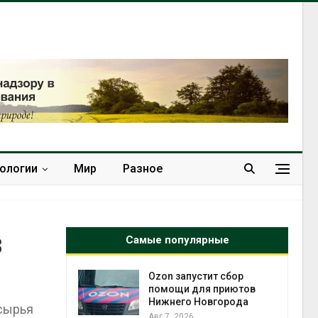
нологии
Мир
Разное
з
Самые популярные
й
Ozon запустит сбор
й контроль
помощи для приютов
тически
Нижнего Новгорода
 сырья
ерок к
Авг 7, 2026