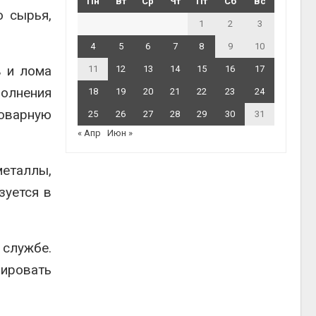
Пн
Вт
Ср
Чт
Пт
Сб
Вс
о сырья,
1
2
3
4
5
6
7
8
9
10
в и лома
11
12
13
14
15
16
17
олнения
18
19
20
21
22
23
24
товарную
25
26
27
28
29
30
31
« Апр
Июн »
металлы,
зуется в
службе.
ировать