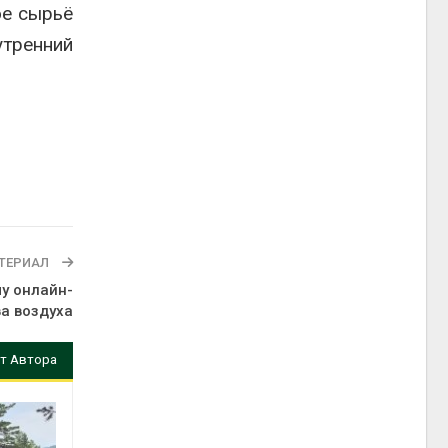
ое сырьё
тренний
ТЕРИАЛ
у онлайн-
а воздуха
т Автора