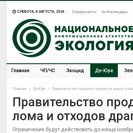
СУББОТА, 8 АВГУСТА, 2026
Спецпроекты
ЭкоКалендарь
Главная
ЧП/ЧС
Экоцид
Де-Юре
Зел
Спецпроекты
ЭкоЗОЖ
Главная
Де-Юре
Правительство продлило запрет на вывоз лом
Правительство про
лома и отходов др
Ограничения будут действовать до конца ноябр