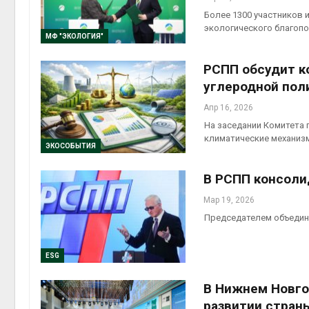
Более 1300 участников 
экологического благопо
МФ "ЭКОЛОГИЯ"
РСПП обсудит к
углеродной пол
Апр 16, 2026
На заседании Комитета 
климатические механиз
ЭКОСОБЫТИЯ
В РСПП консоли
Мар 19, 2026
Председателем объедин
ESG
В Нижнем Новго
развитии стран