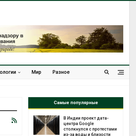
нологии
Мир
Разное
Самые популярные
 ускорит
В Индии проект дата-
нечной
центра Google
-за роста
столкнулся с протестами
ороны ИИ
из-за воды и близости