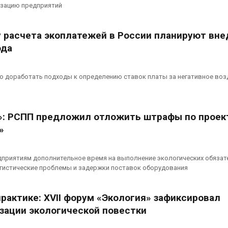
вторсырья
перед осенне
зацию предприятий
026
Авг 7, 2026
 расчета экоплатежей в России планируют вне
Учёные предложили
Ozon запусти
получать питьевую воду
помощи для 
ода
из воздуха с помощью
Нижнего Нов
ветра
Авг 7, 2026
026
о доработать подходы к определению ставок платы за негативное воз
»: РСПП предложил отложить штрафы по проек
»
дприятиям дополнительное время на выполнение экологических обязат
огистические проблемы и задержки поставок оборудования
практике: XVII форум «Экология» зафиксировал
изации экологической повестки