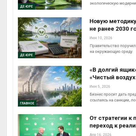
экологическую модерни
ДЕ-ЮРЕ
Авг 6, 2
Новую методику
не ранее 2030 г
Июн 10, 2026
Авг 6, 2
Правительство поручил
на окружающую среду
ДЕ-ЮРЕ
«В долгий ящик
«Чистый воздух
Июн 5, 2026
Бизнес просит дать пре
ссылаясь на санкции, л
ГЛАВНОЕ
От стратегии к 
переход к реал
Апр 16, 2026