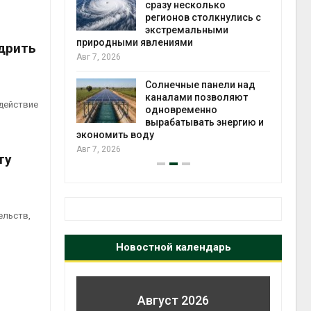
й миграцией
сразу несколько
регионов столкнулись с
Авг 6
экстремальными
природными явлениями
дрить
т сбор
Авг 7, 2026
приютов
города
Солнечные панели над
каналами позволяют
Авг 6
действие
одновременно
вырабатывать энергию и
экономить воду
Авг 7, 2026
ту
ельств,
Новостной календарь
Август 2026