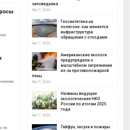
заповедника
Авг 7, 2026
бросы
в
ща Волги и
Геосинтетика на
те может
полигоне: как меняется
рму почти в
инфраструктура
конт
тия
обращения с отходами
Авг 7
Авг 7, 2026
требовал
Американские экологи
х
ожения в
предупредили о
ды на фоне
масштабном загрязнении
 от пожаров
из-за противопожарной
Авг 6
пены
тижении
Авг 7, 2026
х шин
ться без
Названы ведущие
 и почти
экологические НКО
я
России по итогам 2025
Авг 6
года
Авг 7, 2026
северные
ют вес
Тайфун, засуха и пожары:
ь на