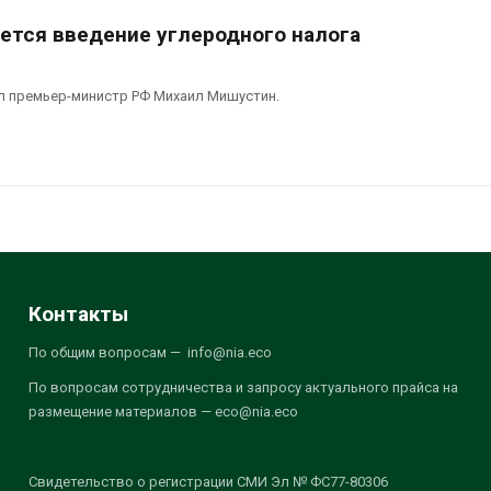
ается введение углеродного налога
л премьер-министр РФ Михаил Мишустин.
Контакты
По общим вопросам — info@nia.eco
По вопросам сотрудничества и запросу актуального прайса на
размещение материалов — eco@nia.eco
Свидетельство о регистрации СМИ Эл № ФС77-80306