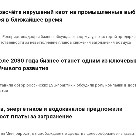
Авг 7, 2026
расчёта нарушений квот на промышленные вы
Минприроды
потребовало ускорить
Приток воды 
я в ближайшее время
строительство мусорных
водохранили
объектов и уборку
Камы в авгус
нерных площадок
превысить но
, Росприроднадзор и бизнес обсуждают формулу, по которой предприя
полтора раза
026
етственности за невыполнение планов снижения загрязнения воздуха
Авг 7, 2026
Панамский канал вновь
ограничивает загрузку
Евросоюз по
сле 2030 года бизнес станет одним из ключевы
судов из-за дефицита
увеличить вл
йчивого развития
пресной воды
защиту приро
роста ущерба
026
Авг 7, 2026
авили обзор российских ESG-практик и обсудили роль компаний в дос
В китайской провинции
ития
Шэньси из-за паводков
Дом из стары
эвакуировали более 140
может обходи
тыс. человек
кондиционера
в, энергетиков и водоканалов предложили
без отоплени
026
ост платы за загрязнение
Авг 7, 2026
МЕГА и ВкусВилл
установили
Камчатские 
экообменники для сбора
олени набира
ппы Минприроды, высвобождаемые средства целесообразнее направит