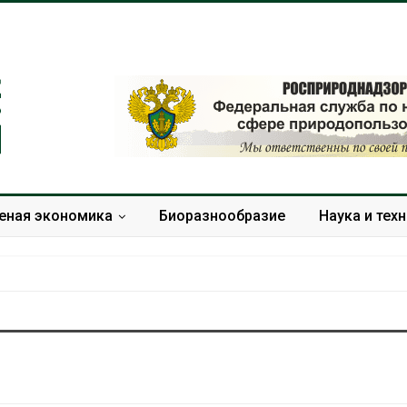
еная экономика
Биоразнообразие
Наука и тех
Дождевая вода с крыш
Южная Корея
может помочь городам
развитие сол
переживать жару
энергетики из
спроса со ст
Авг 7, 2026