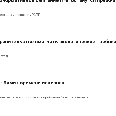
хнормативное сжигание ПНГ останутся прежн
ержала инициативу РСПП
правительство смягчить экологические требов
асходы
: Лимит времени исчерпан
звал решать экологические проблемы безотлагательно