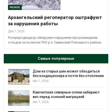
РАЗНОЕ
Архангельский регоператор оштрафуют
за нарушения работы
Дек 7, 2020
Росприроднадзор обнаружил нарушения при размещении
отходов на полигоне ТКО р.п. Савинский Плесецкого района.
Самые популярные
Дом из старых шин может обходиться
без кондиционера и почти без отопления
Авг 7, 2026
Камчатские северные олени набирают
вес перед осенней миграцией
и
Авг 7, 2026
А