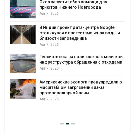
Ozon запустит сбор помощи для
приютов Нижнего Новгорода
к
Авг 7, 2026
В Индии проект дата-центра Google
столкнулся с протестами из-за воды и
А
близости заповедника
Авг 7, 2026
Геосинтетика на полигоне: как меняется
инфраструктура обращения с отходами
Авг 7, 2026
Американские экологи предупредили о
масштабном загрязнении из-за
противопожарной пены
Авг 7, 2026