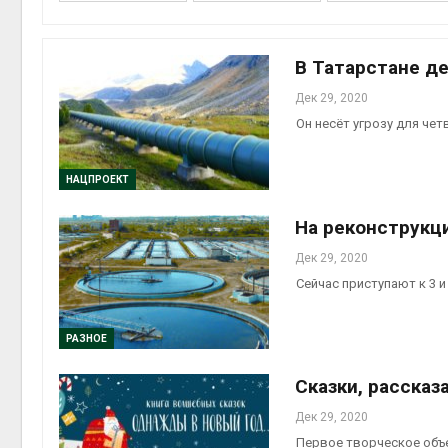
В Татарстане д
Дек 29, 2020
контей
Он несёт угрозу для чет
Авг 7, 2
НАЦПРОЕКТ
На реконструкц
Авг 6, 2
Дек 29, 2020
Сейчас приступают к 3 и
РАЗНОЕ
Авг 6, 2
Сказки, расска
Дек 29, 2020
Первое творческое объе