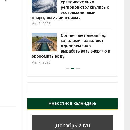
й миграцией
сразу несколько
регионов столкнулись с
Авг 6
экстремальными
природными явлениями
т сбор
Авг 7, 2026
приютов
города
Солнечные панели над
каналами позволяют
Авг 6
одновременно
вырабатывать энергию и
экономить воду
Авг 7, 2026
Новостной календарь
Декабрь 2020