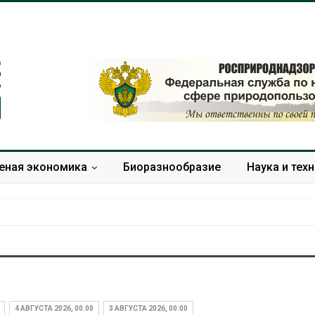
еная экономика
Биоразнообразие
Наука и тех
Дождевая вода с крыш
Южная Корея
может помочь городам
развитие сол
переживать жару
энергетики из
4 АВГУСТА 2026, 00:00
3 АВГУСТА 2026, 00:00
спроса со ст
Авг 7, 2026