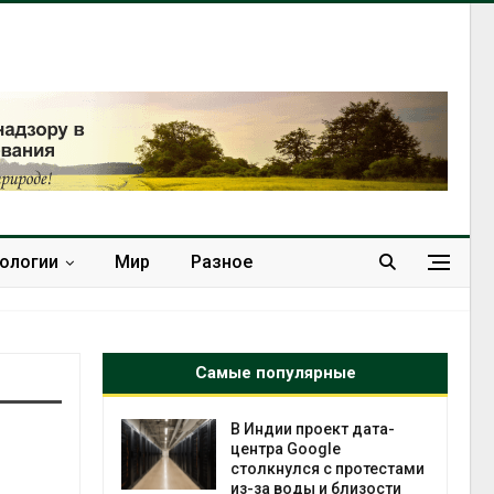
нологии
Мир
Разное
Самые популярные
 ускорит
В Индии проект дата-
нечной
центра Google
-за роста
столкнулся с протестами
ороны ИИ
из-за воды и близости