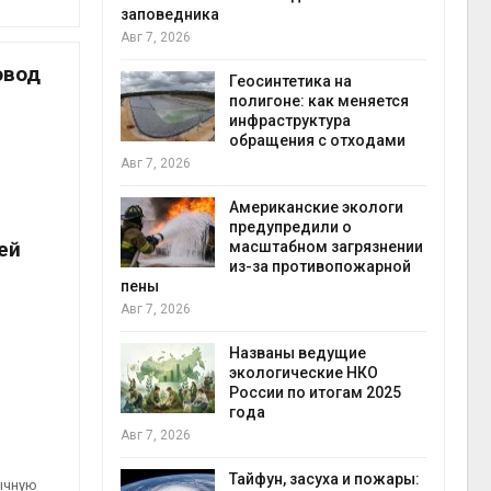
заповедника
Авг 7, 2026
в
овод
ща Волги и
Геосинтетика на
те может
полигоне: как меняется
рму почти в
инфраструктура
конт
обращения с отходами
Авг 7
Авг 7, 2026
требовал
Американские экологи
ожения в
предупредили о
ей
ды на фоне
масштабном загрязнении
 от пожаров
из-за противопожарной
Авг 6
пены
Авг 7, 2026
х шин
ться без
Названы ведущие
 и почти
экологические НКО
я
России по итогам 2025
Авг 6
года
Авг 7, 2026
северные
ют вес
Тайфун, засуха и пожары:
бычную