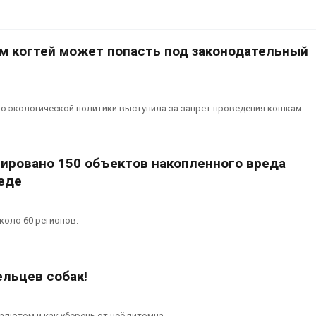
м когтей может попасть под законодательный
о экологической политики выступила за запрет проведения кошкам
сировано 150 объектов накопленного вреда
еде
коло 60 регионов.
льцев собак!
алютом и как уберечь от неё питомца.