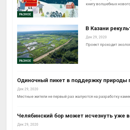
книгу волшебных нового
Авг 6, 2
РАЗНОЕ
В Казани рекул
Дек 29, 2020
Авг 6, 2
Проект проходит эколог
РАЗНОЕ
Одиночный пикет в поддержку природы 
Дек 29, 2020
Местные жители не первый раз жалуются на разработку каме
Челябинский бор может исчезнуть уже в
Дек 29, 2020