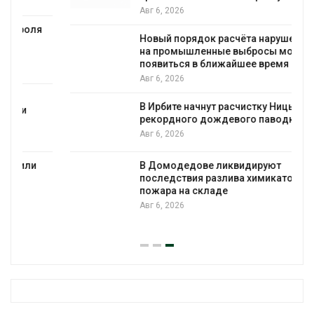
Авг 6, 2026
А
Новый порядок расчёта нарушений квот
на промышленные выбросы может
появиться в ближайшее время
Авг 6, 2026
В Ирбите начнут расчистку Ницы после
рекордного дождевого паводка
Авг 6, 2026
В Домодедове ликвидируют
последствия разлива химикатов после
пожара на складе
Авг 6, 2026