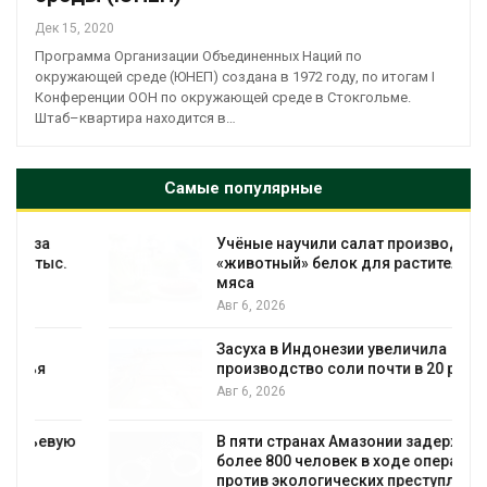
Дек 15, 2020
Программа Организации Объединенных Наций по
окружающей среде (ЮНЕП) создана в 1972 году, по итогам I
Конференции ООН по окружающей среде в Стокгольме.
Штаб–квартира находится в…
Самые популярные
Учёные научили салат производить
«животный» белок для растительного
мяса
Авг 6, 2026
Засуха в Индонезии увеличила
производство соли почти в 20 раз
Авг 6, 2026
А
ю
В пяти странах Амазонии задержали
более 800 человек в ходе операции
против экологических преступлений