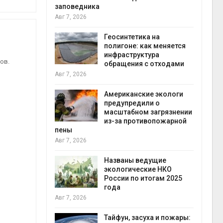
заповедника
Авг 7, 2026
в
ща Волги и
Геосинтетика на
те может
полигоне: как меняется
рму почти в
инфраструктура
конт
ов.
обращения с отходами
Авг 7
Авг 7, 2026
требовал
Американские экологи
ожения в
предупредили о
ды на фоне
масштабном загрязнении
 от пожаров
из-за противопожарной
Авг 6
пены
Авг 7, 2026
х шин
ться без
Названы ведущие
 и почти
экологические НКО
я
России по итогам 2025
Авг 6
года
Авг 7, 2026
северные
ют вес
Тайфун, засуха и пожары: