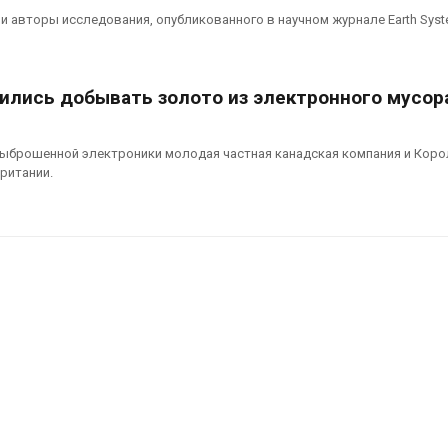
вторсырья
перед осенне
 авторы исследования, опубликованного в научном журнале Earth Sys
026
Авг 7, 2026
Учёные предложили
Ozon запусти
получать питьевую воду
помощи для 
чились добывать золото из электронного мусор
из воздуха с помощью
Нижнего Нов
ветра
Авг 7, 2026
026
ыброшенной электроники молодая частная канадская компания и Коро
ритании.