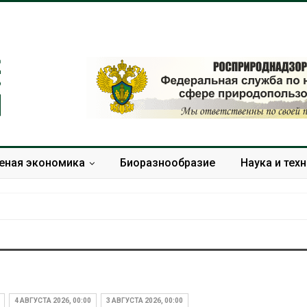
еная экономика
Биоразнообразие
Наука и тех
Дождевая вода с крыш
Южная Корея
может помочь городам
развитие сол
переживать жару
энергетики из
4 АВГУСТА 2026, 00:00
3 АВГУСТА 2026, 00:00
спроса со ст
Авг 7, 2026