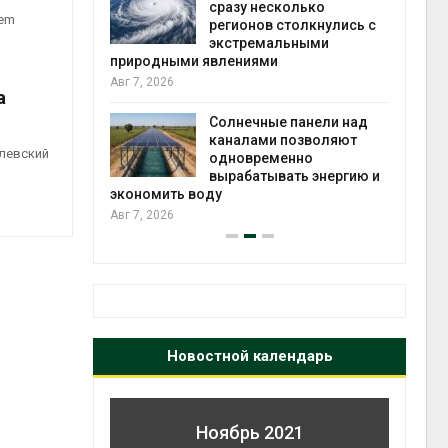
й миграцией
сразу несколько
tem
регионов столкнулись с
Авг 6
экстремальными
природными явлениями
т сбор
Авг 7, 2026
приютов
а
города
Солнечные панели над
каналами позволяют
Авг 6
левский
одновременно
вырабатывать энергию и
экономить воду
Авг 7, 2026
Новостной календарь
Ноябрь 2021