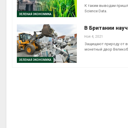
К таким выводам пришли
Авг 6, 2
Science Data.
ЗЕЛЕНАЯ ЭКОНОМИКА
В Британии нау
Ноя 4, 2021
Авг 6, 2
Защищают природу от в
монетный двор Великоб
ЗЕЛЕНАЯ ЭКОНОМИКА