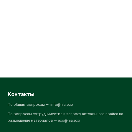
Контакты
По общим вопросам — info@nia.eco
По вопросам сотрудничества и запросу актуального прайса на
размещение материалов — eco@nia.eco