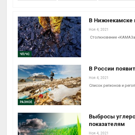
В Нижнекамске 
Ноя 4, 2021
контей
Столкновение «КАМАЗа» 
Авг 7, 2
ЧП/ЧС
В России появи
Авг 6, 2
Ноя 4, 2021
Список регионов и рего
РАЗНОЕ
Авг 6, 2
Выбросы углеро
показателям
Ноя 4, 2021