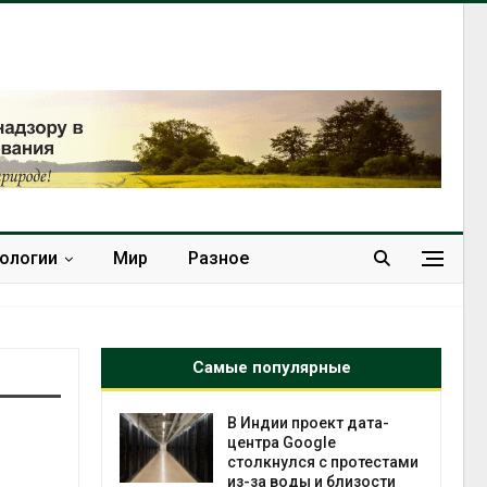
нологии
Мир
Разное
Самые популярные
 ускорит
В Индии проект дата-
нечной
центра Google
-за роста
столкнулся с протестами
ороны ИИ
из-за воды и близости