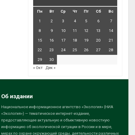
Пн
Вт
Ср
Чт
Пт
Сб
Вс
1
2
3
4
5
6
7
8
9
10
11
12
13
14
15
16
17
18
19
20
21
22
23
24
25
26
27
28
29
30
« Окт
Дек »
Об издании
Национальное информационное агентство «Экология» (НИА
«Экология») — тематическое интернет-издание,
предоставляющее актуальную и объективную новостную
информацию об экологической ситуации в России и в мире,
мерах по охране окружающей среды, деятельности различных