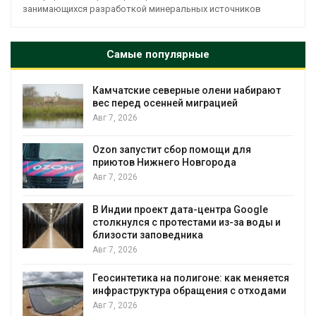
занимающихся разработкой минеральных источников
Самые популярные
и набирают
Тайфун, засуха и пожары: сразу
ей
несколько регионов столкнулись
экстремальными природными
явлениями
Авг 7, 2026
и для
да
Солнечные панели над каналами
позволяют одновременно
вырабатывать энергию и эконом
воду
а Google
з-за воды и
Авг 7, 2026
Дождевая вода с крыш может п
городам переживать жару
как меняется
Авг 7, 2026
 с отходами
Минприроды потребовало ускор