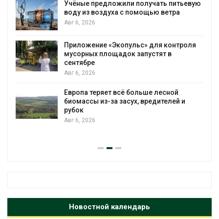
редложили получать питьевую
В пяти странах
оздуха с помощью ветра
более 800 чело
против экологи
Авг 6, 2026
ие «Экопульс» для контроля
Новый порядок
 площадок запустят в
на промышлен
появиться в б
Авг 6, 2026
ряет всё больше лесной
В Ирбите начну
из-за засух, вредителей и
рекордного до
Авг 6, 2026
Новостной календарь