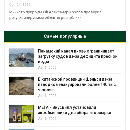
Сен 24, 2022
Министр природы РФ Александр Козлов проверил
рекультивируемые объекты республики
Самые популярные
 канал вновь ограничивает
В горах Карача
судов из-за дефицита пресной
новые места п
краснокнижных
Авг 6, 2026
ой провинции Шэньси из-за
Учёные научили
эвакуировали более 140 тыс.
«животный» бе
мяса
Авг 6, 2026
усВилл установили
Засуха в Индон
ники для сбора вторсырья
производство с
Авг 6, 2026