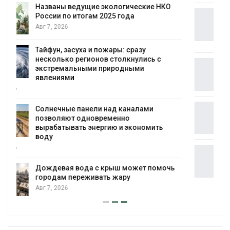
В китайской провинции Шэньси из-за
паводков эвакуировали более 140 тыс.
человек
Авг 6, 2026
МЕГА и ВкусВилл установили
экообменники для сбора вторсырья
Авг 6, 2026
Учёные предложили получать питьевую
воду из воздуха с помощью ветра
Авг 6, 2026
Приложение «Экопульс» для контроля
мусорных площадок запустят в
сентябре
Авг 6, 2026