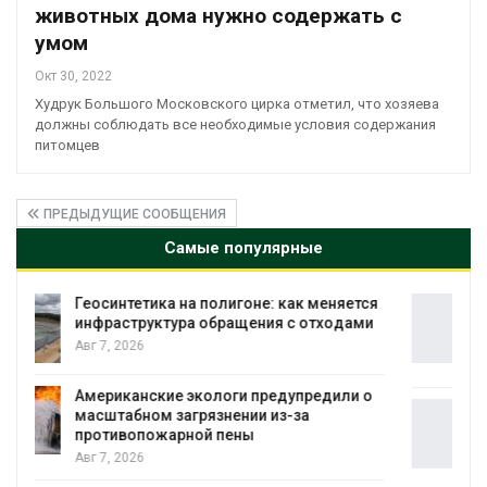
животных дома нужно содержать с
умом
Окт 30, 2022
Худрук Большого Московского цирка отметил, что хозяева
должны соблюдать все необходимые условия содержания
питомцев
ПРЕДЫДУЩИЕ СООБЩЕНИЯ
Самые популярные
я
Минприроды потребовало ускорить
строительство мусорных объектов и
уборку контейнерных площадок
Авг 7, 2026
Панамский канал вновь ограничивает
загрузку судов из-за дефицита пресной
воды
Авг 6, 2026