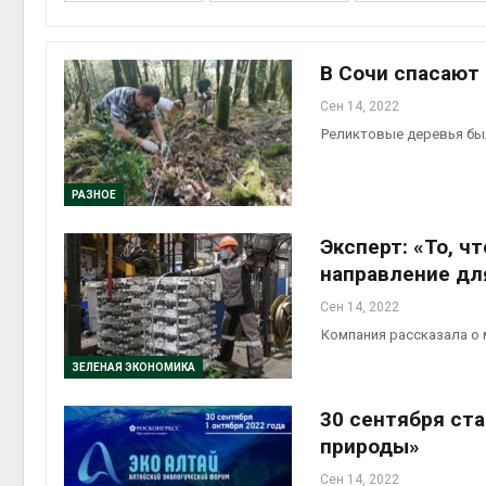
Авг 6, 2
В Сочи спасают
Сен 14, 2022
Реликтовые деревья бы
Авг 6, 2
РАЗНОЕ
Эксперт: «То, ч
Авг 6, 2
направление дл
Сен 14, 2022
Компания рассказала о 
ЗЕЛЕНАЯ ЭКОНОМИКА
30 сентября ст
природы»
Сен 14, 2022