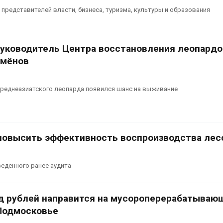
плений
каналами по
представителей власти, бизнеса, туризма, культуры и образования
одновремен
026
вырабатывать
экономить воду
Новый порядок расчёта
Авг 7, 2026
нарушений квот на
руководитель Центра восстановления леопардо
промышленные выбросы
емёнов
может появиться в
Дождевая во
йшее время
может помоч
переживать 
026
ереднеазиатского леопарда появился шанс на выживание
Авг 7, 2026
повысить эффективность воспроизводства лес
еденного ранее аудита
д рублей направится на мусороперерабатываю
Подмосковье