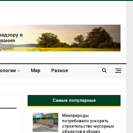
нологии
Мир
Разное
Самые популярные
 на
Минприроды
к меняется
потребовало ускорить
ура
строительство мусорных
 отходами
объектов и уборку