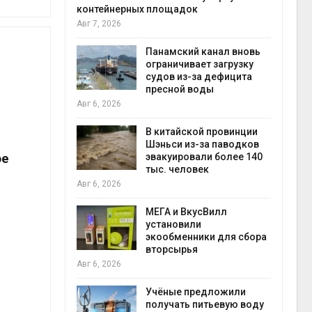
контейнерных площадок
Авг 6
Авг 7, 2026
е экологи
и о
Панамский канал вновь
загрязнении
ограничивает загрузку
вопожарной
судов из-за дефицита
пресной воды
Авг 6
Авг 6, 2026
ущие
В китайской провинции
ие НКО
Шэньси из-за паводков
ое
огам 2025
эвакуировали более 140
тыс. человек
Авг 6
Авг 6, 2026
а и пожары:
МЕГА и ВкусВилл
ько
установили
лкнулись с
экообменники для сбора
ыми
вторсырья
Авг 6, 2026
Учёные предложили
анели над
получать питьевую воду