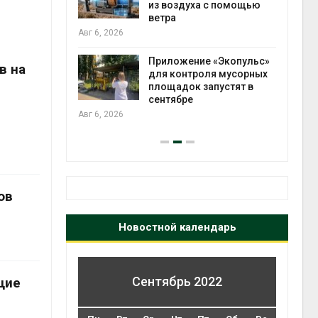
зволяют
из воздуха с помощью
прес
но
ветра
Авг 6
 энергию и
Авг 6, 2026
Приложение «Экопульс»
в на
для контроля мусорных
да с крыш
площадок запустят в
ь городам
сентябре
бли
жару
Авг 6, 2026
Авг 6
ов
Новостной календарь
Сентябрь 2022
щие