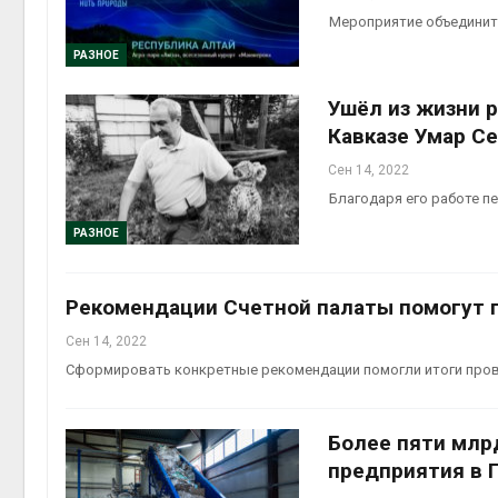
престу
Мероприятие объединит 
Авг 6, 2
РАЗНОЕ
Ушёл из жизни 
Кавказе Умар С
ближа
Сен 14, 2022
Авг 6, 2
Благодаря его работе п
РАЗНОЕ
Рекомендации Счетной палаты помогут 
Сен 14, 2022
Сформировать конкретные рекомендации помогли итоги пров
Более пяти млр
предприятия в 