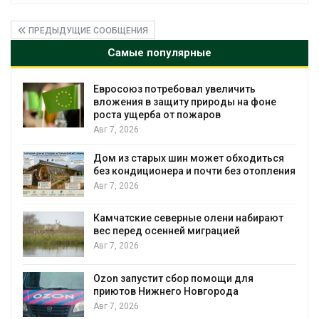
ПРЕДЫДУЩИЕ СООБЩЕНИЯ
Самые популярные
Евросоюз потребовал увеличить
вложения в защиту природы на фоне
роста ущерба от пожаров
Авг 7, 2026
Дом из старых шин может обходиться
без кондиционера и почти без отопления
Авг 7, 2026
Камчатские северные олени набирают
и
вес перед осенней миграцией
Авг 7, 2026
А
Ozon запустит сбор помощи для
к
приютов Нижнего Новгорода
Авг 7, 2026