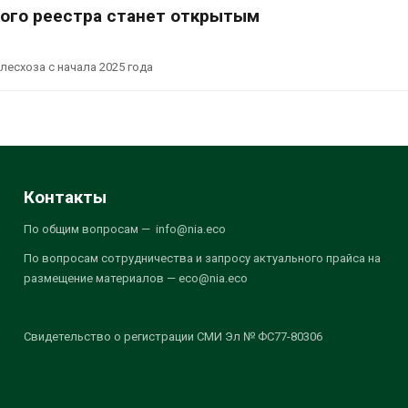
ного реестра станет открытым
есхоза с начала 2025 года
Контакты
По общим вопросам — info@nia.eco
По вопросам сотрудничества и запросу актуального прайса на
размещение материалов — eco@nia.eco
Свидетельство о регистрации СМИ Эл № ФС77-80306