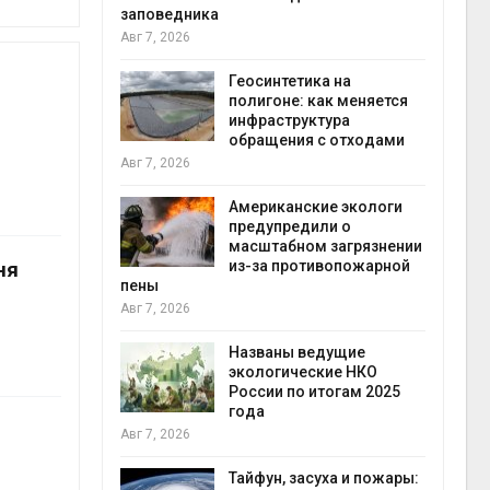
заповедника
Авг 7, 2026
в
ща Волги и
Геосинтетика на
те может
полигоне: как меняется
рму почти в
инфраструктура
конт
обращения с отходами
Авг 7
Авг 7, 2026
требовал
Американские экологи
ожения в
предупредили о
ды на фоне
масштабном загрязнении
ня
 от пожаров
из-за противопожарной
Авг 6
пены
Авг 7, 2026
х шин
ться без
Названы ведущие
 и почти
экологические НКО
я
России по итогам 2025
Авг 6
года
Авг 7, 2026
северные
ют вес
Тайфун, засуха и пожары: