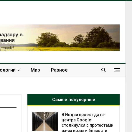
нологии
Мир
Разное
Самые популярные
 ускорит
В Индии проект дата-
нечной
центра Google
-за роста
столкнулся с протестами
ороны ИИ
из-за воды и близости