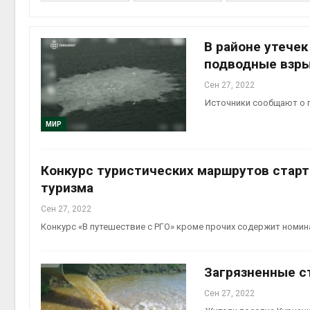
В районе утече
подводные взр
контей
Сен 27, 2022
Авг 7, 2
Источники сообщают о п
МИР
Конкурс туристических маршрутов старт
Авг 6, 2
туризма
Сен 27, 2022
Конкурс «В путешествие с РГО» кроме прочих содержит номин
Авг 6, 2
Загрязненные ст
Сен 27, 2022