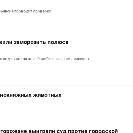
вьянска проводит проверку
жили заморозить полюса
е подготовили план борьбы с таянием ледников
аснокнижных животных
 горожане выиграли суд против городской