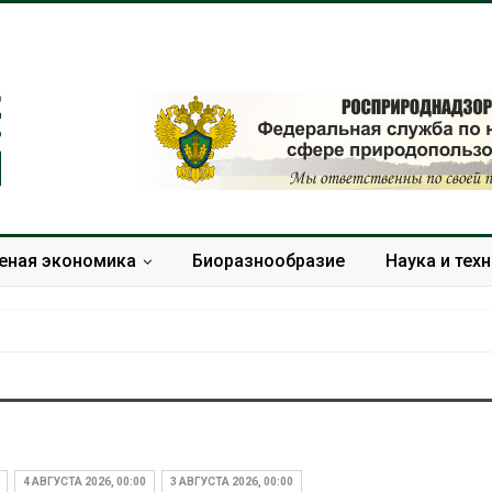
еная экономика
Биоразнообразие
Наука и тех
Дождевая вода с крыш
Южная Корея
может помочь городам
развитие сол
переживать жару
энергетики из
4 АВГУСТА 2026, 00:00
3 АВГУСТА 2026, 00:00
спроса со ст
Авг 7, 2026