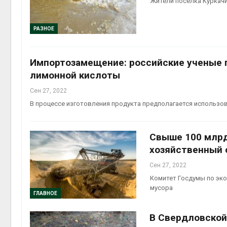
Жители поселка Куркачи
Авг 6, 2
РАЗНОЕ
Импортозамещение: российские ученые 
Авг 6, 2
лимонной кислоты
Сен 27, 2022
В процессе изготовления продукта предполагается использ
Свыше 100 млрд
хозяйственный 
Сен 27, 2022
Комитет Госдумы по эк
мусора
ГЛАВНОЕ
В Свердловской