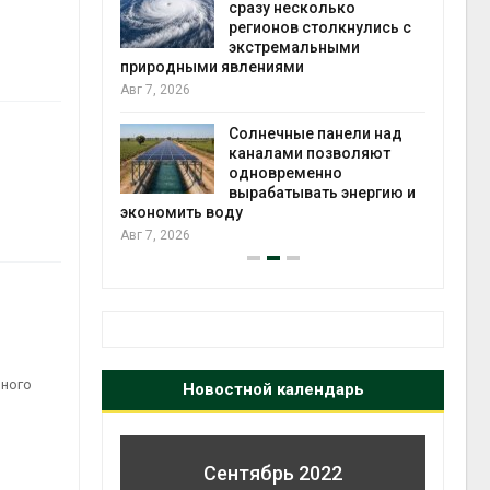
й миграцией
сразу несколько
регионов столкнулись с
Авг 6
экстремальными
природными явлениями
т сбор
Авг 7, 2026
приютов
города
Солнечные панели над
каналами позволяют
Авг 6
одновременно
вырабатывать энергию и
экономить воду
Авг 7, 2026
нного
Новостной календарь
Сентябрь 2022