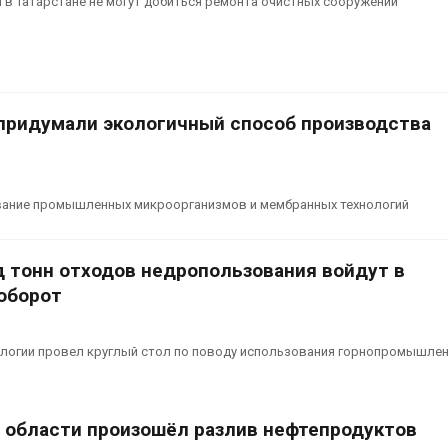
 в Татарстане не могут добиться ремонта очистных сооружений
вторсырья
перед осенне
026
Авг 7, 2026
Учёные предложили
Ozon запусти
получать питьевую воду
помощи для 
из воздуха с помощью
Нижнего Нов
придумали экологичный способ производства
ветра
Авг 7, 2026
026
ование промышленных микроорганизмов и мембранных технологий
 тонн отходов недропользования войдут в
оборот
ологии провел круглый стол по поводу использования горнопромышле
 области произошёл разлив нефтепродуктов