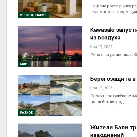
На фоне роста рынка р
недостатке информации
Авг 6, 2
ИССЛЕДОВАНИЯ
Kawasaki запуст
из воздуха
Ноя 17, 2025
Авг 6, 2
Пилотная установка в К
МИР
Берегозащита в
Ноя 17, 2025
Проект протяжённостью
воздействия вод
РАЗНОЕ
Жители Бали тр
наводнений