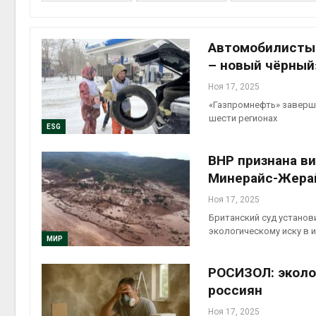
контей
Авг 7, 2
Автомобилисты 
– новый чёрный
Ноя 17, 2025
«Газпромнефть» заверш
Авг 6, 2
шести регионах
ESG
BHP признана в
Минерайс-Жера
Авг 6, 2
Ноя 17, 2025
Британский суд устано
экологическому иску в 
МИР
Авг 6, 2
РОСИЗОЛ: эколо
россиян
Ноя 17, 2025