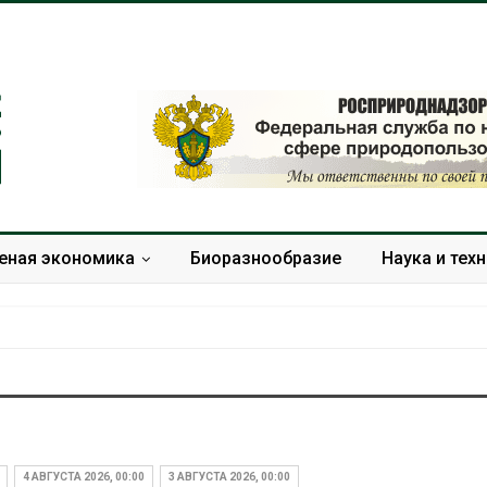
еная экономика
Биоразнообразие
Наука и тех
Минприроды
Приток воды 
потребовало ускорить
водохранили
строительство мусорных
Камы в авгус
4 АВГУСТА 2026, 00:00
3 АВГУСТА 2026, 00:00
объектов и уборку
превысить но