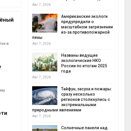
конт
Авг 7, 2026
Авг 7
Американские экологи
лёный
требовал
предупредили о
ожения в
масштабном загрязнении
ды на фоне
из-за противопожарной
 от пожаров
пены
тки в
Авг 7, 2026
Авг 6
х шин
Названы ведущие
ться без
экологические НКО
е
 и почти
России по итогам 2025
я
года
Авг 7, 2026
Авг 6
северные
Тайфун, засуха и пожары:
ему
ют вес
сразу несколько
й миграцией
регионов столкнулись с
экстремальными
природными явлениями
Авг 6
ети
Авг 7, 2026
т сбор
приютов
города
Солнечные панели над