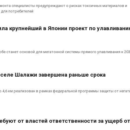
из воздуха с помощью
Авг 7, 2026
емонта специалисты предупреждают о рисках токсичных материалов и
ветра
 для потребителей
026
В Индии прое
центра Googl
Приложение «Экопульс»
столкнулся с
ила крупнейший в Японии проект по улавливани
для контроля мусорных
из-за воды и
площадок запустят в
заповедника
сентябре
Авг 7, 2026
026
обе станет основой для мегатонной системы прямого улавливания к 203
 селе Шалажи завершена раньше срока
 4,6 км реализован в рамках федеральной программы защиты от негат
ебуют от властей ответственности за ущерб о