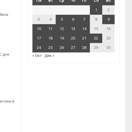
Пн
Вт
Ср
Чт
Пт
Сб
Вс
1
2
убили
3
4
5
6
7
8
9
10
11
12
13
14
15
16
17
18
19
20
21
22
23
24
25
26
27
28
29
30
С для
« Окт
Дек »
актики в