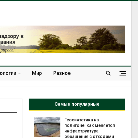
нологии
Мир
Разное
Самые популярные
в
Геосинтетика на
ща Волги и
полигоне: как меняется
те может
инфраструктура
рму почти в
обращения с отходами