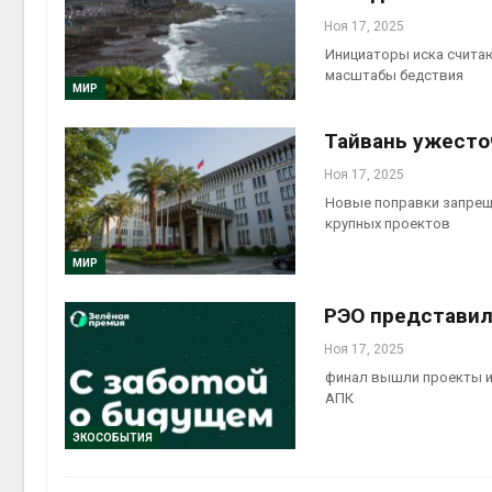
Ноя 17, 2025
Инициаторы иска считаю
масштабы бедствия
МИР
Тайвань ужесто
Ноя 17, 2025
Новые поправки запрещ
крупных проектов
МИР
РЭО представил
Ноя 17, 2025
финал вышли проекты из
АПК
ЭКОСОБЫТИЯ