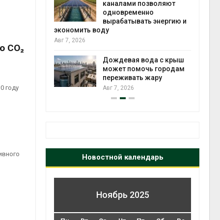
каналами позволяют
одновременно
вырабатывать энергию и
Авг 6
кт дата-
экономить воду
e
Авг 7, 2026
 протестами
ю CO₂
 близости
Дождевая вода с крыш
может помочь городам
переживать жару
Авг 6
0 году
Авг 7, 2026
ивного
Новостной календарь
Ноябрь 2025
т