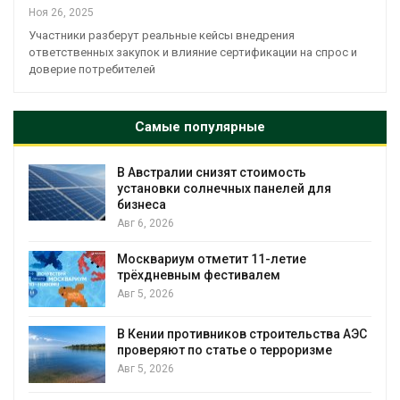
Ноя 26, 2025
Участники разберут реальные кейсы внедрения
ответственных закупок и влияние сертификации на спрос и
доверие потребителей
Самые популярные
В Австралии снизят стоимость
установки солнечных панелей для
бизнеса
Авг 6, 2026
Москвариум отметит 11-летие
трёхдневным фестивалем
А
Авг 5, 2026
т
В Кении противников строительства АЭС
проверяют по статье о терроризме
Авг 5, 2026