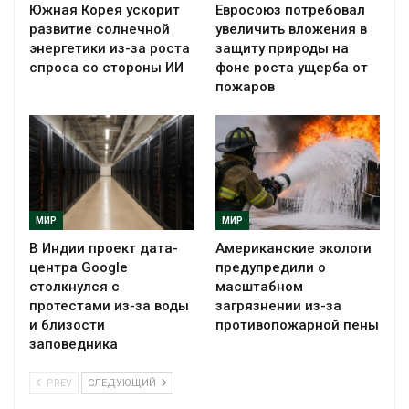
Южная Корея ускорит
Евросоюз потребовал
развитие солнечной
увеличить вложения в
энергетики из-за роста
защиту природы на
спроса со стороны ИИ
фоне роста ущерба от
пожаров
МИР
МИР
В Индии проект дата-
Американские экологи
центра Google
предупредили о
столкнулся с
масштабном
протестами из-за воды
загрязнении из-за
и близости
противопожарной пены
заповедника
PREV
СЛЕДУЮЩИЙ