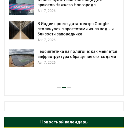
ода
Солнечные панели над канала
позволяют одновременно
вырабатывать энергию и эконо
воду
ра Google
из-за воды и
Авг 7, 2026
Дождевая вода с крыш может
городам переживать жару
: как меняется
Авг 7, 2026
я с отходами
Минприроды потребовало уско
строительство мусорных объек
уборку контейнерных площадо
Авг 7, 2026
Новостной календарь