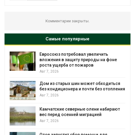
Комментарии закрыты.
Самые популярные
личить
Американские экологи предупр
ды на фоне
масштабном загрязнении из-за
противопожарной пены
Авг 7, 2026
 обходиться
Названы ведущие экологическ
 без отопления
России по итогам 2025 года
Авг 7, 2026
ни набирают
Тайфун, засуха и пожары: сразу
цией
несколько регионов столкнули
экстремальными природными
явлениями
Авг 7, 2026
щи для