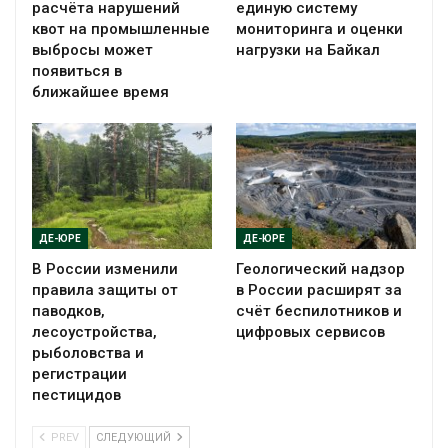
расчёта нарушений
единую систему
квот на промышленные
мониторинга и оценки
выбросы может
нагрузки на Байкал
появиться в
ближайшее время
ДЕ-ЮРЕ
ДЕ-ЮРЕ
В России изменили
Геологический надзор
правила защиты от
в России расширят за
паводков,
счёт беспилотников и
лесоустройства,
цифровых сервисов
рыболовства и
регистрации
пестицидов
PREV
СЛЕДУЮЩИЙ