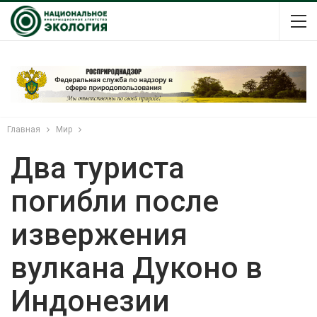
Главная
Мир
Два туриста
погибли после
извержения
вулкана Дуконо в
Индонезии