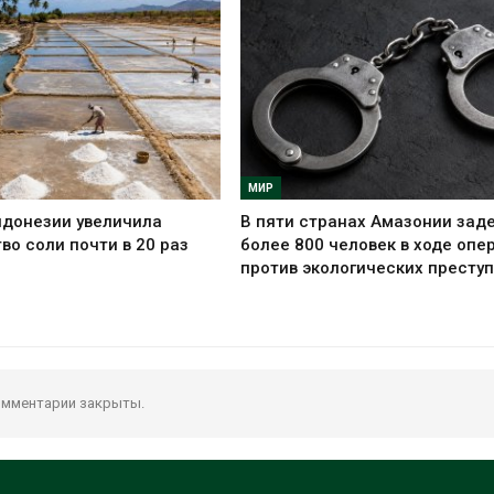
МИР
ндонезии увеличила
В пяти странах Амазонии зад
во соли почти в 20 раз
более 800 человек в ходе опе
против экологических престу
мментарии закрыты.