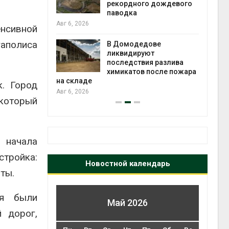
 рубок
рекордного дождевого
паводка
Авг 6, 2026
енсивной
чаево-
гаполиса
явили новые
В Домодедове
астания
ликвидируют
экол
ых растений
последствия разлива
Авг 5
химикатов после пожара
на складе
. Город
Авг 6, 2026
 который
м начала
стройка:
Новостной календарь
ты.
ия были
Май 2026
 дорог,