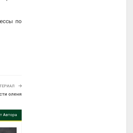
цессы по
ТЕРИАЛ
сти оленя
т Автора