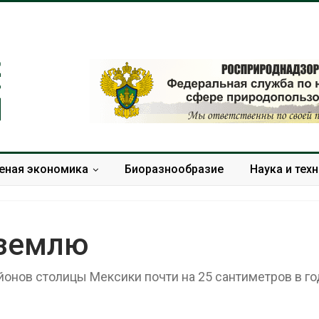
еная экономика
Биоразнообразие
Наука и тех
 землю
онов столицы Мексики почти на 25 сантиметров в го
Изменение климата
В китайской 
меняет ареалы бабочек
Шэньси из-за
по всему миру
эвакуировали
тыс. человек
Авг 6, 2026