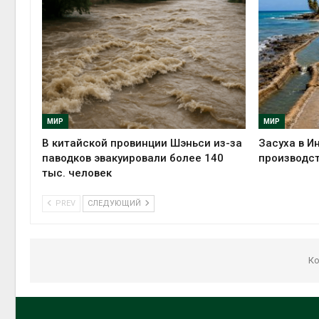
МИР
МИР
В китайской провинции Шэньси из-за
Засуха в И
паводков эвакуировали более 140
производст
тыс. человек
PREV
СЛЕДУЮЩИЙ
Ко