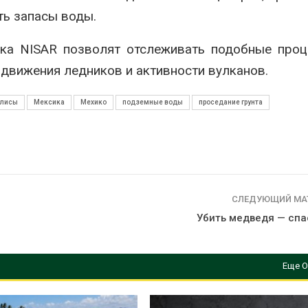
ть запасы воды.
ика NISAR позволят отслеживать подобные про
 движения ледников и активности вулканов.
олисы
Мексика
Мехико
подземные воды
проседание грунта
СЛЕДУЮЩИЙ МА
Убить медведя — спа
Еще О