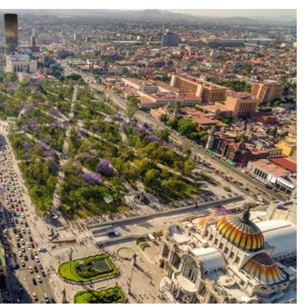
Авг 6, 2026
В Австралии снизят
стоимость установки
МЕГА и ВкусВ
солнечных панелей для
установили
бизнеса
экообменник
вторсырья
026
Авг 6, 2026
Москвариум отметит 11-
летие трёхдневным
Учёные пред
фестивалем
получать пит
из воздуха с
Авг 5, 2026
ветра
Авг 6, 2026
В Кении противников
строительства АЭС
проверяют по статье о
Приложение 
терроризме
для контрол
площадок зап
026
сентябре
Авг 6, 2026
Суд запретил
использовать
крокодилов для охраны
Европа теряе
израильской тюрьмы
больше лесн
биомассы из-з
026