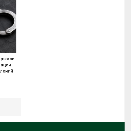
ержали
рации
плений