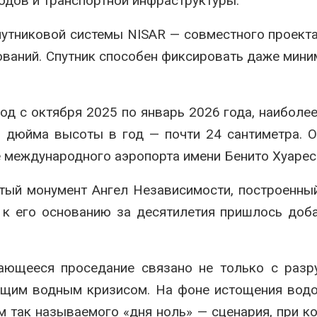
одов и транспортной инфраструктуры.
путниковой системы
NISAR
— совместного проект
ований. Спутник способен фиксировать даже мин
.
д с октября 2025 по январь 2026 года, наиболе
 дюйма высоты в год — почти 24 сантиметра. 
 международного аэропорта имени Бенито Хуарес
итый монумент
Ангел Независимости
, построенны
и к его основанию за десятилетия пришлось доб
ающееся проседание связано не только с разр
ающим водным кризисом. На фоне истощения вод
м так называемого «дня ноль» — сценария, при к