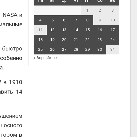
Пн
Вт
Ср
Чт
Пт
Сб
Вс
1
2
3
а NASA и
4
5
6
7
8
9
10
имальные
11
12
13
14
15
16
17
18
19
20
21
22
23
24
е быстро
25
26
27
28
29
30
31
Особенно
« Апр
Июн »
а.
й в 1910
авить 14
ушением
оносного
отором в