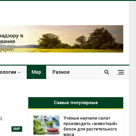
нологии
Мир
Разное
Самые популярные
д
провинции
Учёные научили салат
 паводков
производить «животный»
 более 140
белок для растительного
МИР
мяса