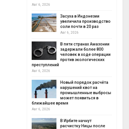
Авг 6, 2026
илл
Засуха в Индонезии
увеличила производство
и для сбора
соли почти в 20 раз
Авг 6, 2026
Авг 6
В пяти странах Амазонии
ложили
задержали более 800
ьевую воду
человек в ходе операции
 помощью
против экологических
преступлений
Авг 6, 2026
«Экопульс»
Новый порядок расчёта
я мусорных
нарушений квот на
устят в
промышленные выбросы
Авг 5
может появиться в
ближайшее время
Авг 6, 2026
т всё
ой
В Ирбите начнут
а засух,
расчистку Ницы после
Авг 5