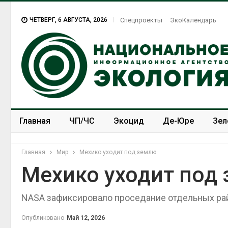
ЧЕТВЕРГ, 6 АВГУСТА, 2026
Спецпроекты
ЭкоКалендарь
Главная
ЧП/ЧС
Экоцид
Де-Юре
Зел
Спецпроекты
ЭкоЗОЖ
Главная
Мир
Мехико уходит под землю
Мехико уходит под
NASA зафиксировало проседание отдельных рай
Опубликовано
Май 12, 2026