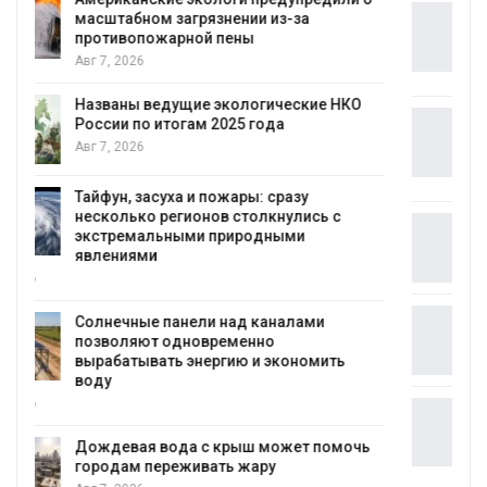
Панамский канал вновь ограничивает
загрузку судов из-за дефицита пресной
воды
Авг 6, 2026
В китайской провинции Шэньси из-за
паводков эвакуировали более 140 тыс.
человек
Авг 6, 2026
МЕГА и ВкусВилл установили
экообменники для сбора вторсырья
Авг 6, 2026
Учёные предложили получать питьевую
воду из воздуха с помощью ветра
Авг 6, 2026
Приложение «Экопульс» для контроля
мусорных площадок запустят в
сентябре
Авг 6, 2026