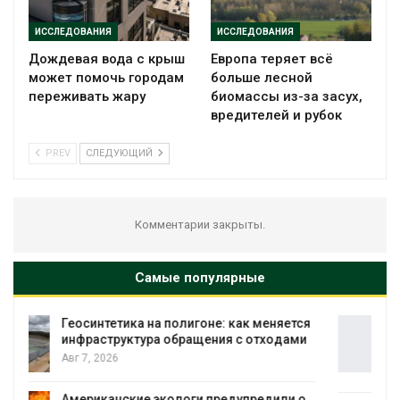
ИССЛЕДОВАНИЯ
ИССЛЕДОВАНИЯ
Дождевая вода с крыш
Европа теряет всё
может помочь городам
больше лесной
переживать жару
биомассы из-за засух,
вредителей и рубок
PREV
СЛЕДУЮЩИЙ
Комментарии закрыты.
Самые популярные
я
Минприроды потребовало ускорить
и
строительство мусорных объектов и
уборку контейнерных площадок
Авг 7, 2026
о