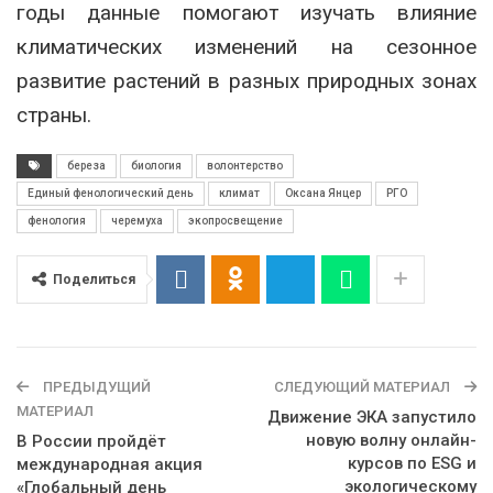
годы данные помогают изучать влияние
климатических изменений на сезонное
развитие растений в разных природных зонах
страны.
береза
биология
волонтерство
Единый фенологический день
климат
Оксана Янцер
РГО
фенология
черемуха
экопросвещение
Поделиться
ПРЕДЫДУЩИЙ
СЛЕДУЮЩИЙ МАТЕРИАЛ
МАТЕРИАЛ
Движение ЭКА запустило
новую волну онлайн-
В России пройдёт
курсов по ESG и
международная акция
экологическому
«Глобальный день