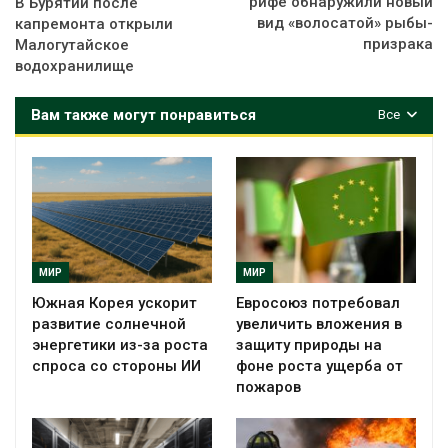
рифе обнаружили новый
В Бурятии после
вид «волосатой» рыбы-
капремонта открыли
призрака
Малогутайское
водохранилище
Вам также могут понравиться
Все
МИР
МИР
Южная Корея ускорит
Евросоюз потребовал
развитие солнечной
увеличить вложения в
энергетики из-за роста
защиту природы на
спроса со стороны ИИ
фоне роста ущерба от
пожаров