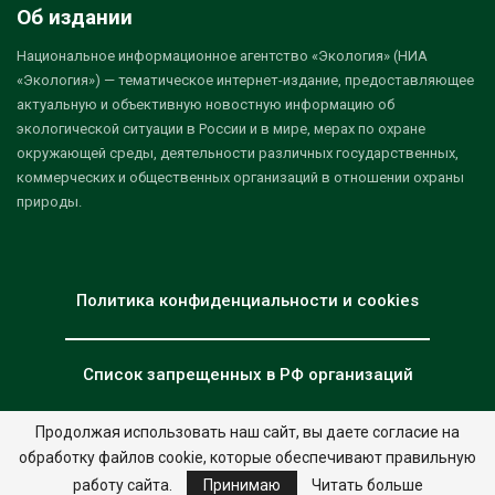
Об издании
Национальное информационное агентство «Экология» (НИА
«Экология») — тематическое интернет-издание, предоставляющее
актуальную и объективную новостную информацию об
экологической ситуации в России и в мире, мерах по охране
окружающей среды, деятельности различных государственных,
коммерческих и общественных организаций в отношении охраны
природы.
Политика конфиденциальности и cookies
Список запрещенных в РФ организаций
Продолжая использовать наш сайт, вы даете согласие на
обработку файлов cookie, которые обеспечивают правильную
© 2026 - НИА "Экология". Все права защищены.
Дизайн:
nia.eco
работу сайта.
Принимаю
Читать больше