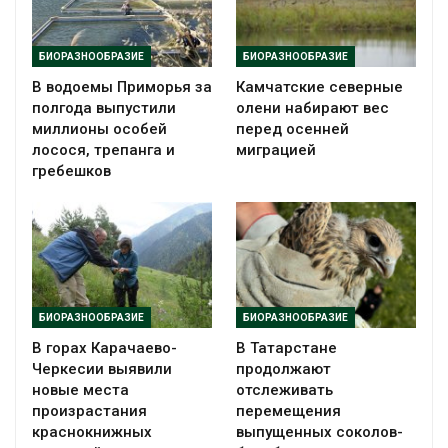
БИОРАЗНООБРАЗИЕ
БИОРАЗНООБРАЗИЕ
В водоемы Приморья за
Камчатские северные
полгода выпустили
олени набирают вес
миллионы особей
перед осенней
лосося, трепанга и
миграцией
гребешков
БИОРАЗНООБРАЗИЕ
БИОРАЗНООБРАЗИЕ
В горах Карачаево-
В Татарстане
Черкесии выявили
продолжают
новые места
отслеживать
произрастания
перемещения
краснокнижных
выпущенных соколов-