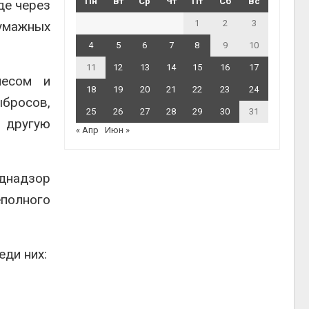
Пн
Вт
Ср
Чт
Пт
Сб
Вс
де через
1
2
3
бумажных
4
5
6
7
8
9
10
11
12
13
14
15
16
17
несом и
18
19
20
21
22
23
24
ыбросов,
25
26
27
28
29
30
31
и другую
« Апр
Июн »
однадзор
еполного
еди них: