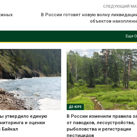
СЛЕДУЮЩИЙ МА
ежных
В России готовят новую волну ликвидаци
объектов накопленн
Еще О
ДЕ-ЮРЕ
ы утвердило единую
В России изменили правила 
ниторинга и оценки
от паводков, лесоустройства,
а Байкал
рыболовства и регистрации
пестицидов