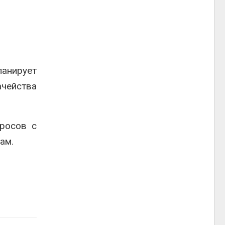
анирует
ачейства
росов с
ам.