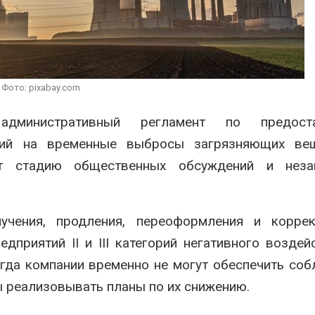
солнечных панелей для
перевод ча
бизнеса
на газ
 2026
Авг 5, 2026
Москвариум отметит 11-
В Японии высаживают пр
летие трёхдневным
леса для защиты от цуна
фестивалем
Фото: pixabay.com
Авг 5, 2026
Авг 5, 2026
министративный регламент по предоста
ений на временные выбросы загрязняющих ве
ит стадию общественных обсуждений и неза
учения, продления, переоформления и коррек
приятий II и III категорий негативного воздей
огда компании временно не могут обеспечить со
 реализовывать планы по их снижению.