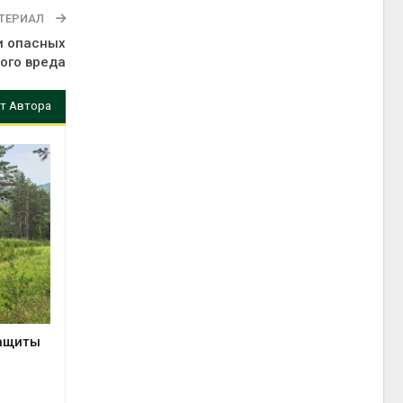
ТЕРИАЛ
и опасных
ого вреда
т Автора
защиты