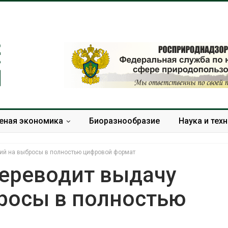
еная экономика
Биоразнообразие
Наука и тех
ий на выбросы в полностью цифровой формат
ереводит выдачу
росы в полностью
Новый порядок расчёта
В Кении пр
нарушений квот на
строительс
промышленные выбросы
проверяют п
может появиться в
терроризме