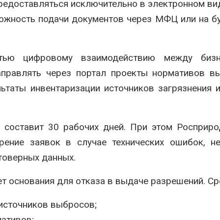
предоставляться исключительно в электронном ви
можность подачи документов через МФЦ или на 
стью цифровому взаимодействию между биз
аправлять через портал проекты нормативов в
ьтаты инвентаризации источников загрязнения 
 составит 30 рабочих дней. При этом Росприр
рение заявок в случае технических ошибок, н
товерных данных.
т основания для отказа в выдаче разрешений. Ср
источников выбросов;
ативов;