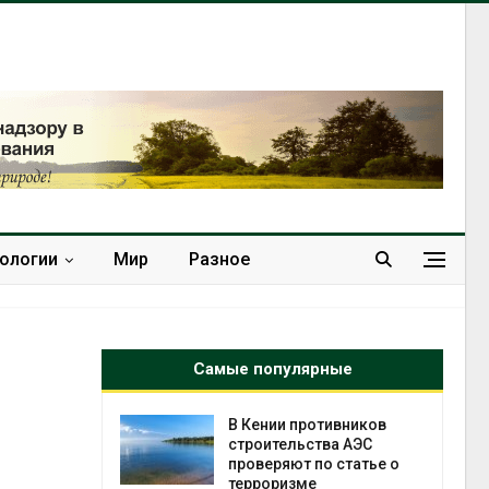
нологии
Мир
Разное
Самые популярные
отивников
Суд взыскал с
тва АЭС
золотодобывающей
о статье о
компании 145,4 млн
рублей за ущерб недрам