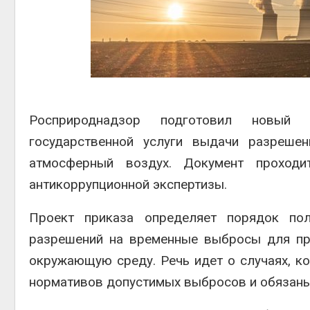
отслеживать
перемещения
выпущенных соколов-балобанов
Авг 6,
Авг 5, 2026
Минприроды утвердило
единую систему
мониторинга и оценки
нагрузки на Байкал
Росприроднадзор
подготовил новый ад
Авг 5, 2026
государственной услуги выдачи разреш
атмосферный воздух. Документ проход
антикоррупционной экспертизы.
Проект приказа определяет порядок пол
разрешений на временные выбросы для пред
окружающую среду. Речь идет о случаях, к
нормативов допустимых выбросов и обязаны