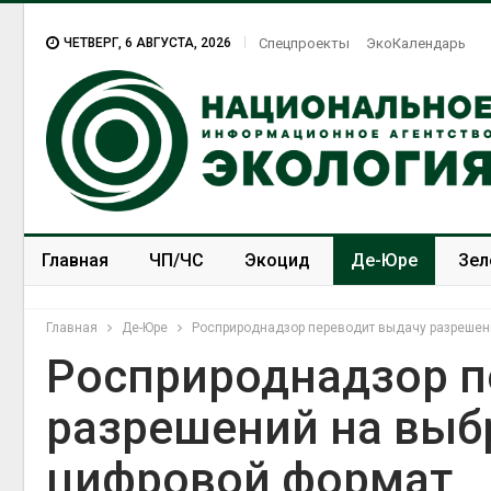
ЧЕТВЕРГ, 6 АВГУСТА, 2026
Спецпроекты
ЭкоКалендарь
Главная
ЧП/ЧС
Экоцид
Де-Юре
Зел
Спецпроекты
ЭкоЗОЖ
Главная
Де-Юре
Росприроднадзор переводит выдачу разрешен
Росприроднадзор п
разрешений на выб
Суд взыскал с
золотодобывающей
цифровой формат
компании 145,4 млн
рублей за ущерб недрам