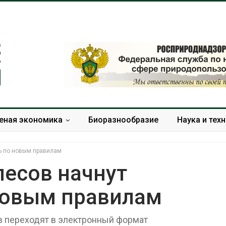
еная экономика
Биоразнообразие
Наука и тех
ь по новым правилам
лесов начнут
новым правилам
В Домодедове
Панамский ка
ликвидируют
ограничивает
последствия разлива
судов из-за 
в переходят в электронный формат
химикатов после пожара
пресной вод