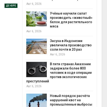
на с
Авг 6, 2026
ДЕ-ЮРЕ
Авг 6
провинции
Учёные научили салат
 паводков
производить «животный»
 более 140
белок для растительного
мяса
Авг 6, 2026
илл
Засуха в Индонезии
увеличила производство
и для сбора
соли почти в 20 раз
Авг 6, 2026
Авг 6
В пяти странах Амазонии
ложили
задержали более 800
ьевую воду
человек в ходе операции
 помощью
против экологических
преступлений
Авг 6, 2026
«Экопульс»
Новый порядок расчёта
я мусорных
нарушений квот на
устят в
промышленные выбросы