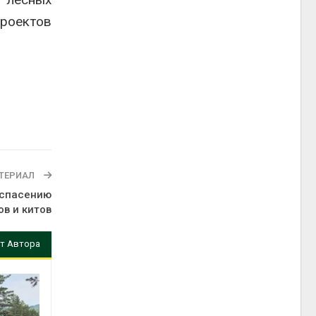
роектов
ТЕРИАЛ
 спасению
в и китов
т Автора