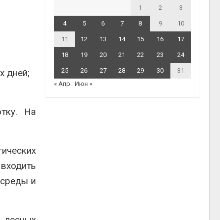
1
2
3
4
5
6
7
8
9
10
11
12
13
14
15
16
17
18
19
20
21
22
23
24
25
26
27
28
29
30
31
х дней;
« Апр
Июн »
тку. На
ических
входить
 среды и
е лесных