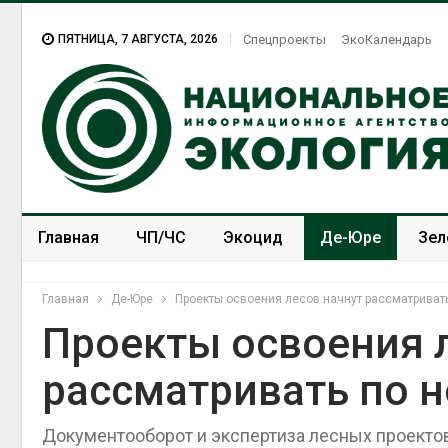
ПЯТНИЦА, 7 АВГУСТА, 2026
Спецпроекты
ЭкоКалендарь
Главная
ЧП/ЧС
Экоцид
Де-Юре
Зел
Спецпроекты
ЭкоЗОЖ
Главная
Де-Юре
Проекты освоения лесов начнут рассматриват
Проекты освоения 
рассматривать по 
Документооборот и экспертиза лесных проекто