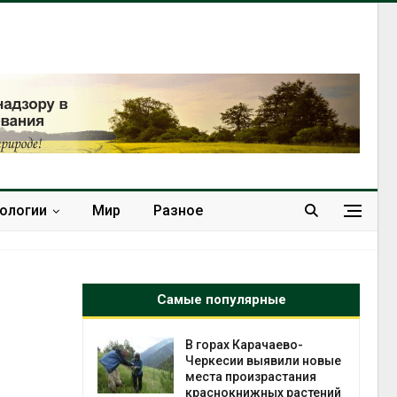
нологии
Мир
Разное
Самые популярные
нал вновь
В горах Карачаево-
 загрузку
Черкесии выявили новые
дефицита
места произрастания
ы
краснокнижных растений