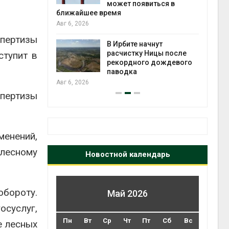
может появиться в
Авг 5
ближайшее время
Авг 6, 2026
т всё
пертизы
ой
В Ирбите начнут
а засух,
расчистку Ницы после
ступит в
 рубок
рекордного дождевого
Авг 5
паводка
Авг 6, 2026
спертизы
менений,
лесному
Новостной календарь
бороту.
Май 2026
осуслуг,
Пн
Вт
Ср
Чт
Пт
Сб
Вс
е лесных