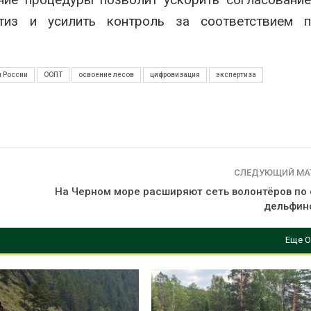
ртиз и усилить контроль за соответствием п
 России
ООПТ
освоение лесов
цифровизация
экспертиза
СЛЕДУЮЩИЙ МА
На Черном море расширяют сеть волонтёров по
дельфино
Еще О