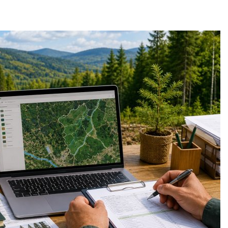
аде
Авг 6, 2026
026
В китайской 
Изменение климата
Шэньси из-за
меняет ареалы бабочек
эвакуировали
по всему миру
тыс. человек
Авг 6, 2026
Авг 6, 2026
В Австралии снизят
МЕГА и ВкусВ
стоимость установки
установили
солнечных панелей для
экообменник
бизнеса
вторсырья
026
Авг 6, 2026
Москвариум отметит 11-
Учёные пред
летие трёхдневным
получать пит
фестивалем
из воздуха с
ветра
Авг 5, 2026
Авг 6, 2026
В Кении противников
строительства АЭС
Приложение 
проверяют по статье о
для контрол
терроризме
площадок зап