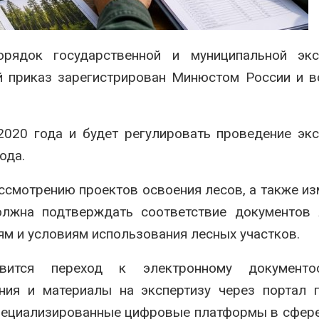
сентябре
026
Авг 6, 2026
Суд запретил
использовать
Европа теряе
ядок государственной и муниципальной экс
крокодилов для охраны
больше лесн
израильской тюрьмы
биомассы из-з
й приказ зарегистрирован Минюстом России и в
вредителей и
026
Авг 6, 2026
020 года и будет регулировать проведение эк
ода.
смотрению проектов освоения лесов, а также из
олжна подтверждать соответствие документов 
ям и условиям использования лесных участков.
ится переход к электронному документоо
ния и материалы на экспертизу через портал г
пециализированные цифровые платформы в сфер