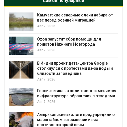
Самые популярные
рают
Тайфун, засуха и пожары: сразу
несколько регионов столкнулись с
экстремальными природными
явлениями
Авг 7, 2026
Солнечные панели над каналами
позволяют одновременно
вырабатывать энергию и экономить
воду
e
ды и
Авг 7, 2026
Дождевая вода с крыш может помочь
городам переживать жару
яется
Авг 7, 2026
одами
Минприроды потребовало ускорить
строительство мусорных объектов и
уборку контейнерных площадок
или о
Авг 7, 2026