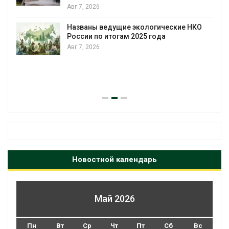
Панамский канал вновь ограничивает
загрузку судов из-за дефицита пресной
воды
НКО
Авг 6, 2026
В китайской провинции Шэньси из-за
паводков эвакуировали более 140 тыс.
человек
Авг 6, 2026
Новостной календарь
Май 2026
Пн
Вт
Ср
Чт
Пт
Сб
Вс