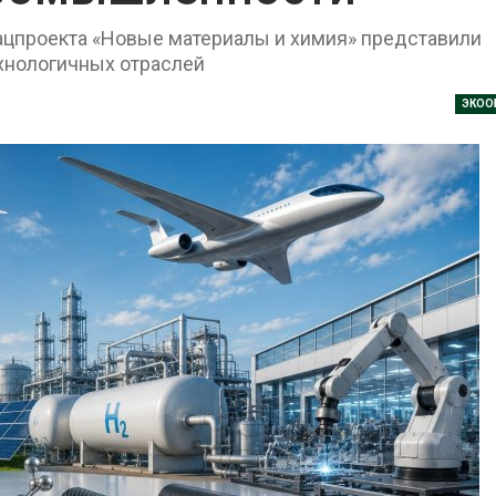
Авг 8, 2026
нацпроекта «Новые материалы и химия» представили
ехнологичных отраслей
Региональный
ли над
экологический контроль
оляют
в России фактически
ЭКОО
ушёл от проверок к
нергию и
наблюдению
Авг 8, 2026
Южная Корея ускорит
 с крыш
развитие солнечной
запове
городам
энергетики из-за роста
Авг 7, 20
у
спроса со стороны ИИ
Авг 7, 2026
Приток воды в
корить
водохранилища Волги и
мусорных
Камы в августе может
Авг 7, 20
ку
превысить норму почти в
полтора раза
Авг 7, 2026
л вновь
Евросоюз потребовал