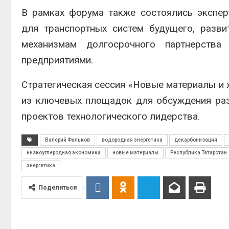
В рамках форума также состоялись экспе
для транспортных систем будущего, разв
механизмам долгосрочного партнерств
предприятиями.
Стратегическая сессия «Новые материалы и х
из ключевых площадок для обсуждения раз
проектов технологического лидерства.
Валерий Фальков
водородная энергетика
декарбонизация
низкоуглеродная экономика
новые материалы
Республика Татарстан
энергетика
Поделиться