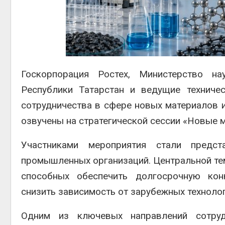
ограничивает за
судов из-за де
пресной воды
Авг 6, 2026
В китайской пр
Шэньси из-за п
эвакуировали б
Госкорпорация Ростех, Министерство н
тыс. человек
Республики Татарстан и ведущие техниче
Авг 6, 2026
сотрудничества в сфере новых материалов 
озвучены на стратегической сессии «Новые м
Участниками мероприятия стали предс
промышленных организаций. Центральной тем
способных обеспечить долгосрочную кон
снизить зависимость от зарубежных технолог
Одним из ключевых направлений сотруд