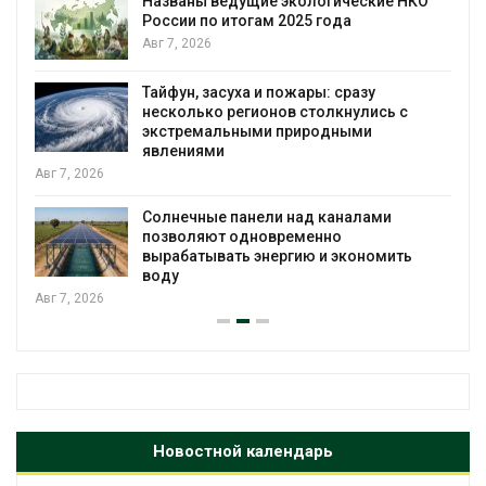
КО
В китайской провинции Шэньси из-за
паводков эвакуировали более 140 тыс.
человек
Авг 6, 2026
МЕГА и ВкусВилл установили
экообменники для сбора вторсырья
Авг 6, 2026
Учёные предложили получать питьевую
воду из воздуха с помощью ветра
Авг 6, 2026
Новостной календарь