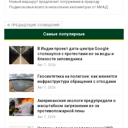
Новый маршрут предлагает погружение в природу
Подмосковья всего в нескольких километрах от МКАД
ПРЕДЫДУЩИЕ СООБЩЕНИЯ
Самые популярные
Дождевая вода с крыш может помочь
ы и
городам переживать жару
Авг 7, 2026
Минприроды потребовало ускорить
ется
строительство мусорных объектов и
ами
уборку контейнерных площадок
Авг 7, 2026
и о
Панамский канал вновь ограничивает
загрузку судов из-за дефицита пресной
воды
Авг 6, 2026