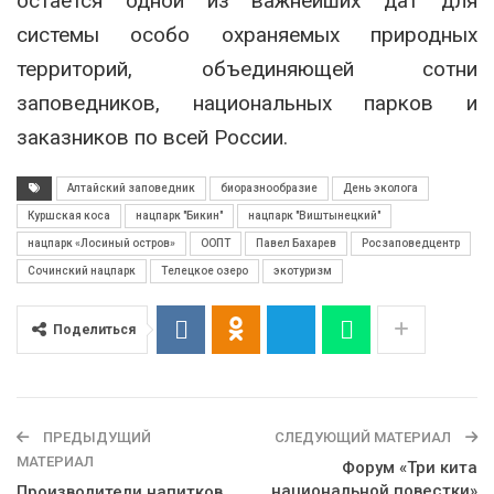
остаётся одной из важнейших дат для
системы особо охраняемых природных
территорий, объединяющей сотни
заповедников, национальных парков и
заказников по всей России.
Алтайский заповедник
биоразнообразие
День эколога
Куршская коса
нацпарк "Бикин"
нацпарк "Виштынецкий"
нацпарк «Лосиный остров»
ООПТ
Павел Бахарев
Росзаповедцентр
Сочинский нацпарк
Телецкое озеро
экотуризм
Поделиться
ПРЕДЫДУЩИЙ
СЛЕДУЮЩИЙ МАТЕРИАЛ
МАТЕРИАЛ
Форум «Три кита
национальной повестки»
Производители напитков