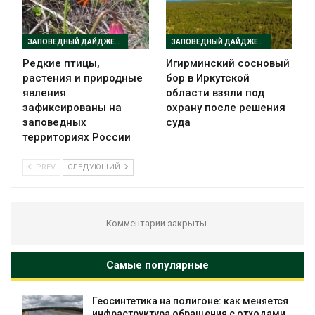
ЗАПОВЕДНЫЙ ДАЙДЖЕСТ
ЗАПОВЕДНЫЙ ДАЙДЖЕСТ
Редкие птицы,
Игирминский сосновый
растения и природные
бор в Иркутской
явления
области взяли под
зафиксированы на
охрану после решения
заповедных
суда
территориях России
PREV
СЛЕДУЮЩИЙ
Комментарии закрыты.
Самые популярные
меняется
Минприроды потребовало ускорить
тходами
строительство мусорных объектов и