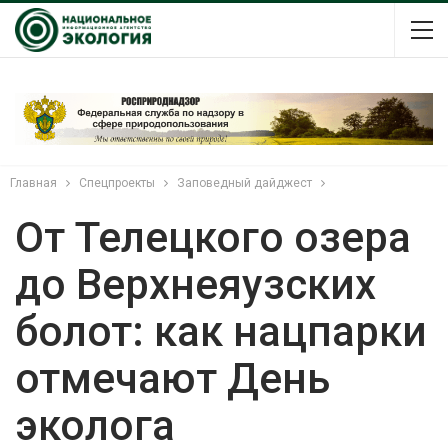
Главная
Спецпроекты
Заповедный дайджест
От Телецкого озера
до Верхнеяузских
болот: как нацпарки
отмечают День
эколога