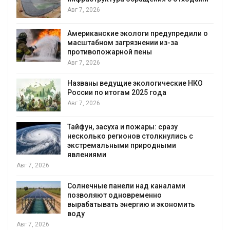
уборку контейнерных площадок
Авг 7, 2026
едили о
Панамский канал вновь ограничивает
загрузку судов из-за дефицита пресн
воды
Авг 6, 2026
е НКО
В китайской провинции Шэньси из-за
паводков эвакуировали более 140 ты
человек
Авг 6, 2026
ь с
МЕГА и ВкусВилл установили
экообменники для сбора вторсырья
Авг 6, 2026
Учёные предложили получать питье
и
воду из воздуха с помощью ветра
Авг 6, 2026
мить
Приложение «Экопульс» для контрол