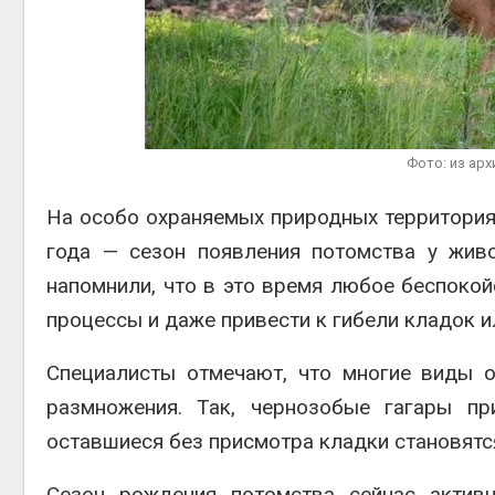
Авг 6, 2
Авг 6, 2
Фото: из ар
На особо охраняемых природных территория
года — сезон появления потомства у жив
напомнили, что в это время любое беспоко
процессы и даже привести к гибели кладок 
Специалисты отмечают, что многие виды 
размножения. Так, чернозобые гагары пр
оставшиеся без присмотра кладки становятс
Сезон рождения потомства сейчас активн