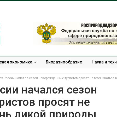
еная экономика
Биоразнообразие
Наука и тех
ах России начался сезон новорожденных: туристов просят не вмешиваться 
сии начался сезон
ристов просят не
Дождевая вода с крыш
Южная Корея
может помочь городам
развитие сол
нь дикой природы
переживать жару
энергетики из
спроса со ст
Авг 7, 2026