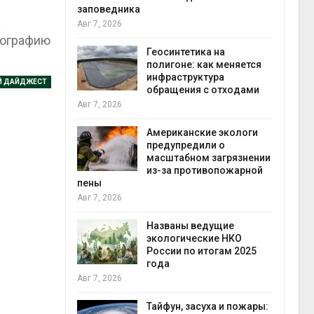
заповедника
х
Авг 7, 2026
тографию
в
ща Волги и
Геосинтетика на
те может
полигоне: как меняется
рму почти в
инфраструктура
конт
Й ДАЙДЖЕСТ
обращения с отходами
Авг 7
Авг 7, 2026
требовал
Американские экологи
ожения в
предупредили о
ды на фоне
масштабном загрязнении
 от пожаров
из-за противопожарной
Авг 6
пены
Авг 7, 2026
х шин
ться без
Названы ведущие
 и почти
экологические НКО
я
России по итогам 2025
Авг 6
года
Авг 7, 2026
северные
ют вес
Тайфун, засуха и пожары: