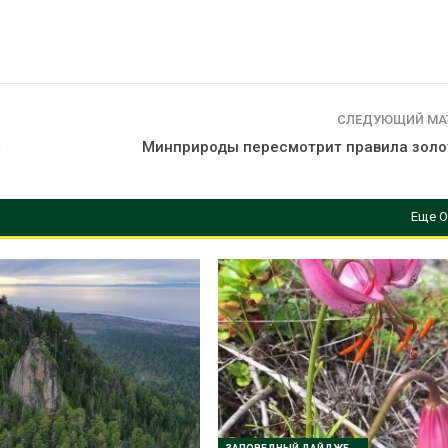
СЛЕДУЮЩИЙ МА
х
Минприроды пересмотрит правила зол
Еще О