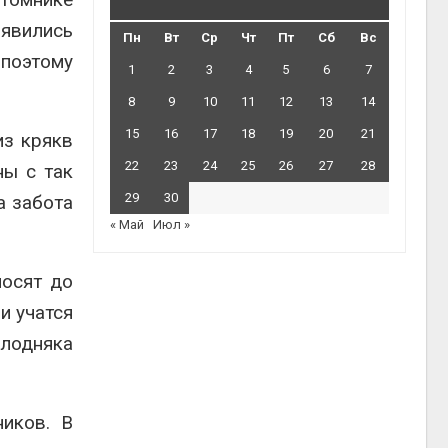
явились
Пн
Вт
Ср
Чт
Пт
Сб
Вс
 поэтому
1
2
3
4
5
6
7
8
9
10
11
12
13
14
15
16
17
18
19
20
21
из крякв
22
23
24
25
26
27
28
ны с так
29
30
а забота
« Май
Июл »
лосят до
и учатся
лодняка
иков. В