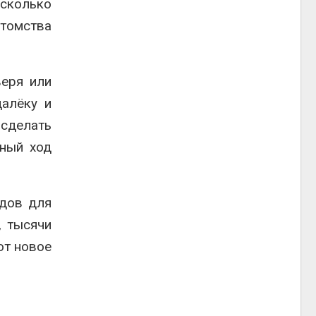
сколько
отомства
.
веря или
далёку и
сделать
нный ход
одов для
, тысячи
ют новое