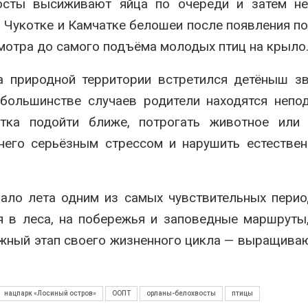
осты высиживают яйца по очереди и затем не
 Чукотке и Камчатке белошеи после появления п
мотра до самого подъёма молодых птиц на крыло
а природной территории встретился детёныш з
большинстве случаев родители находятся непо
тка подойти ближе, потрогать животное или 
него серьёзным стрессом и нарушить естестве
ало лета одним из самых чувствительных пери
я в леса, на побережья и заповедные маршруты
ажный этап своего жизненного цикла — выращива
нацпарк «Лосиный остров»
ООПТ
орланы-белохвосты
птицы