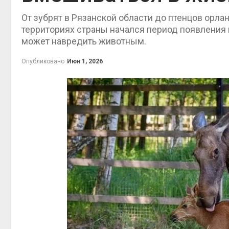
От зубрят в Рязанской области до птенцов орла
территориях страны начался период появления
может навредить животным.
контей
Опубликовано
Июн 1, 2026
Авг 7, 2
Авг 6, 2
Авг 6, 2