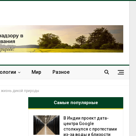
нологии
Мир
Разное
в жизнь дикой природы
Самые популярные
 ускорит
В Индии проект дата-
нечной
центра Google
-за роста
столкнулся с протестами
ороны ИИ
из-за воды и близости