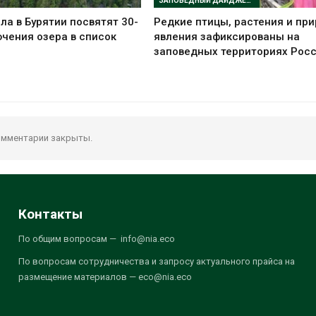
ЗАПОВЕДНЫЙ ДАЙДЖЕСТ
ла в Бурятии посвятят 30-
Редкие птицы, растения и пр
чения озера в список
явления зафиксированы на
заповедных территориях Рос
мментарии закрыты.
Контакты
По общим вопросам — info@nia.eco
По вопросам сотрудничества и запросу актуального прайса на
размещение материалов — eco@nia.eco