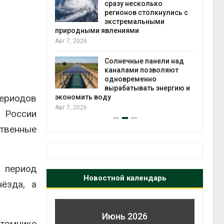
й миграцией
сразу несколько
регионов столкнулись с
Авг 6
экстремальными
природными явлениями
т сбор
Авг 7, 2026
приютов
города
Солнечные панели над
каналами позволяют
Авг 6
одновременно
вырабатывать энергию и
периодов
экономить воду
Авг 7, 2026
 России
ственные
в период
Новостной календарь
ёзда, а
Июнь 2026
томнике