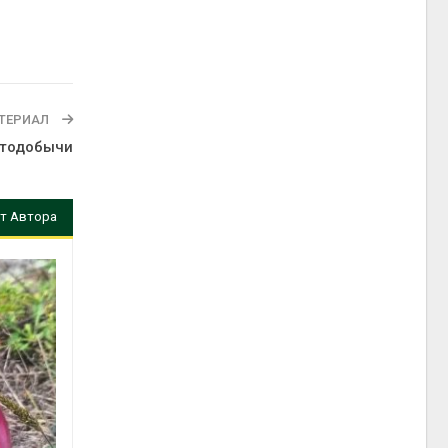
ТЕРИАЛ
отодобычи
т Автора