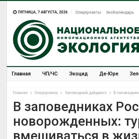
ПЯТНИЦА, 7 АВГУСТА, 2026
Спецпроекты
ЭкоКалендарь
Главная
ЧП/ЧС
Экоцид
Де-Юре
Зел
Спецпроекты
ЭкоЗОЖ
Главная
Спецпроекты
Заповедный дайджест
В заповедник
В заповедниках Рос
новорожденных: ту
вмешиваться в жиз