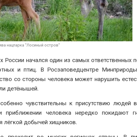
вторсырья
перед осенне
026
Авг 7, 2026
Учёные предложили
Ozon запусти
получать питьевую воду
помощи для 
из воздуха с помощью
Нижнего Нов
ветра
Авг 7, 2026
026
хива нацпарка "Лосиный остров"
х России начался один из самых ответственных 
отных и птиц. В Росзаповедцентре Минприроды
йство со стороны человека может нарушить есте
или детёнышей.
особенно чувствительны к присутствию людей 
и приближении человека нередко покидают гн
я лёгкой добычей хищников.
о проходит во многих регионах страны. В пи