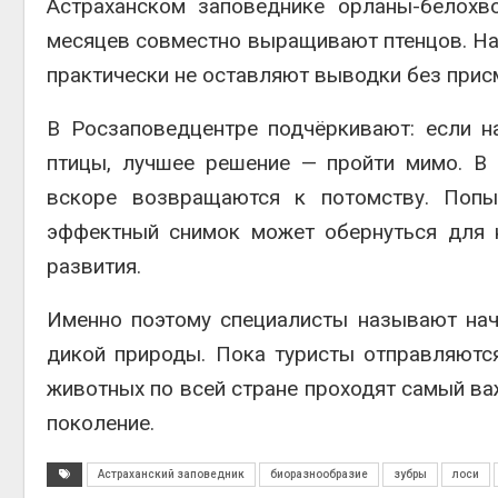
Астраханском заповеднике орланы-белохв
месяцев совместно выращивают птенцов. На
практически не оставляют выводки без прис
В Росзаповедцентре подчёркивают: если н
птицы, лучшее решение — пройти мимо. В 
вскоре возвращаются к потомству. Попы
эффектный снимок может обернуться для 
развития.
Именно поэтому специалисты называют нач
дикой природы. Пока туристы отправляютс
животных по всей стране проходят самый в
поколение.
Астраханский заповедник
биоразнообразие
зубры
лоси