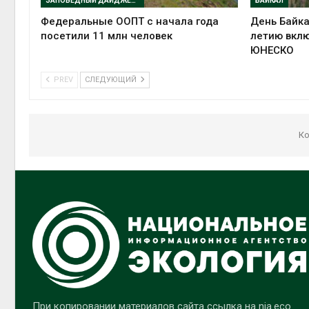
ЗАПОВЕДНЫЙ ДАЙДЖЕСТ
БАЙКАЛ
Федеральные ООПТ с начала года
День Байка
посетили 11 млн человек
летию вклю
ЮНЕСКО
PREV
СЛЕДУЮЩИЙ
Ко
При копировании материалов сайта ссылка на nia.eco