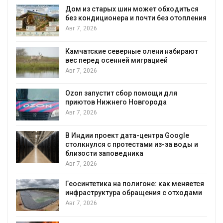
Дом из старых шин может обходиться
без кондиционера и почти без отопления
Авг 7, 2026
Камчатские северные олени набирают
вес перед осенней миграцией
и
Авг 7, 2026
А
Ozon запустит сбор помощи для
приютов Нижнего Новгорода
к
Авг 7, 2026
В Индии проект дата-центра Google
столкнулся с протестами из-за воды и
А
близости заповедника
Авг 7, 2026
Геосинтетика на полигоне: как меняется
инфраструктура обращения с отходами
Авг 7, 2026