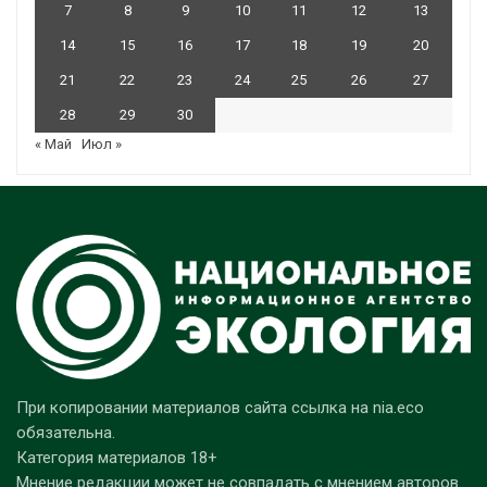
7
8
9
10
11
12
13
14
15
16
17
18
19
20
21
22
23
24
25
26
27
28
29
30
« Май
Июл »
При копировании материалов сайта ссылка на nia.eco
обязательна.
Категория материалов 18+
Мнение редакции может не совпадать с мнением авторов.