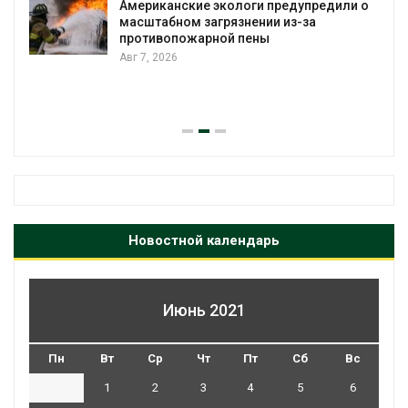
Американские экологи предупредили о
масштабном загрязнении из-за
противопожарной пены
Авг 7, 2026
Новостной календарь
Июнь 2021
Пн
Вт
Ср
Чт
Пт
Сб
Вс
1
2
3
4
5
6