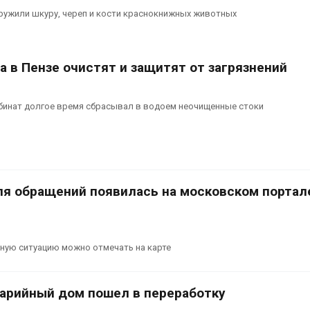
России по итогам 2025
эвакуировал
ружили шкуру, череп и кости краснокнижных животных
года
тыс. челове
2026
Авг 6, 2026
Тайфун, засуха и пожары:
МЕГА и Вкус
а в Пензе очистят и защитят от загрязнений
сразу несколько
установили
регионов столкнулись с
экообменник
экстремальными
вторсырья
инат долгое время сбрасывал в водоем неочищенные стоки
дными явлениями
Авг 6, 2026
2026
ля обращений появилась на московском портал
дную ситуацию можно отмечать на карте
варийный дом пошел в переработку