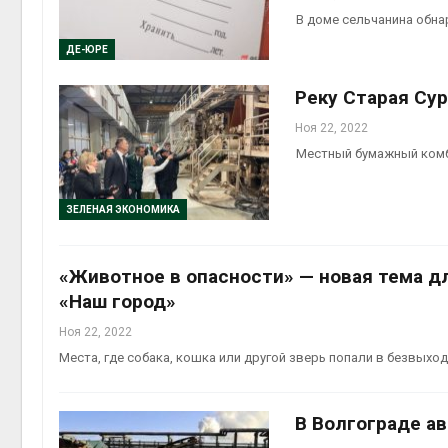
мяса
В доме сельчанина обна
Авг 6, 2026
Авг 7, 
ДЕ-ЮРЕ
Засуха в Индонезии
увеличила производство
Реку Старая Сур
соли почти в 20 раз
Авг 6, 2026
Ноя 22, 2022
Местный бумажный комб
приро
Авг 7, 
ЗЕЛЕНАЯ ЭКОНОМИКА
«Животное в опасности» — новая тема д
«Наш город»
Ноя 22, 2022
Места, где собака, кошка или другой зверь попали в безвыхо
В Волгограде а