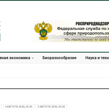
еная экономика
Биоразнообразие
Наука и тех
Ozon запустит сбор
Солнечные п
помощи для приютов
каналами по
Нижнего Новгорода
одновремен
4 АВГУСТА 2026, 00:00
3 АВГУСТА 2026, 00:00
вырабатыват
Авг 7, 2026