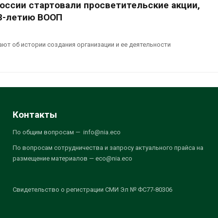
России стартовали просветительские акции,
8-летию ВООП
т об истории создания организации и ее деятельности
Контакты
По общим вопросам — info@nia.eco
По вопросам сотрудничества и запросу актуального прайса на
размещение материалов — eco@nia.eco
Свидетельство о регистрации СМИ Эл № ФС77-80306