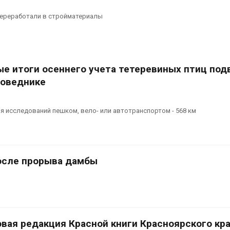
ереработали в стройматериалы
е итоги осеннего учета тетеревиных птиц под
поведнике
 исследований пешком, вело- или автотранспортом - 568 км
после прорыва дамбы
овая редакция Красной книги Красноярского кр