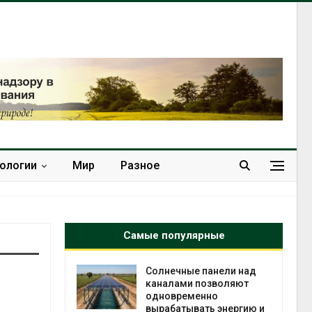
нологии
Мир
Разное
Самые популярные
анели над
Учёные предложили
зволяют
получать питьевую воду
но
из воздуха с помощью
ь энергию и
ветра