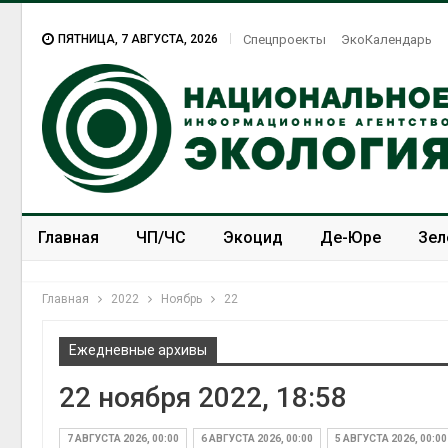
ПЯТНИЦА, 7 АВГУСТА, 2026
Спецпроекты
ЭкоКалендарь
Главная
ЧП/ЧС
Экоцид
Де-Юре
Зел
Спецпроекты
ЭкоЗОЖ
Главная
2022
Ноябрь
22
Ежедневные архивы
22 ноября 2022, 18:58
Учёные предложили
получать питьевую воду
из воздуха с помощью
7 АВГУСТА 2026, 00:00
6 АВГУСТА 2026, 00:00
5 АВГУСТА 2026, 00:00
ветра