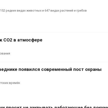
152 редких видах животных и 647 видах растений и грибов
к СО2 в атмосфере
дования
веднике появился современный пост охраны
етских времён
ни просит не закрывать работающие без докум